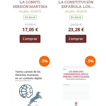
LA CONSTI.
LA CONSTITUCIÓN
VERSIÓN MARTINA
ESPAÑOLA. LOS
ESQUEMAS DE
VALERA, VICENTE
VALERA, VICENTE
MARTINA
En stock
En stock
17,95 €
24,50 €
17,05 €
23,28 €
Comprar
Comprar
-5%
-5%