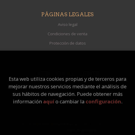
PÁGINAS LEGALES
Aviso legal
Condiciones de venta
Protección de datos
Política de Cookies
ATENCIÓN AL CLIENTE
Esta web utiliza cookies propias y de terceros para
Quiénes somos
mejorar nuestros servicios mediante el análisis de
Pedidos especiales
sus hábitos de navegación. Puede obtener más
información
aquí
o cambiar la
configuración
.
2026 ©
Librería Universitaria
. Todos los Derechos
Reservados |
Grupo Trevenque