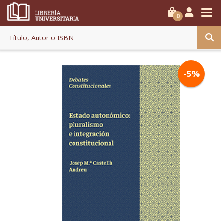
0
-5%