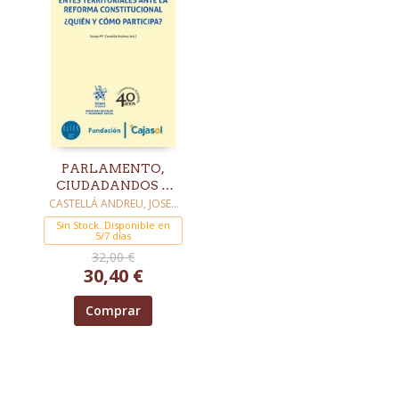
PARLAMENTO,
CIUDADANDOS Y
ENTES
CASTELLÁ ANDREU, JOSEP
Mª
TERRITORIALES
Sin Stock. Disponible en
ANTE LA REFORMA
5/7 días
CONSTITUCIONAL
32,00 €
30,40 €
Comprar