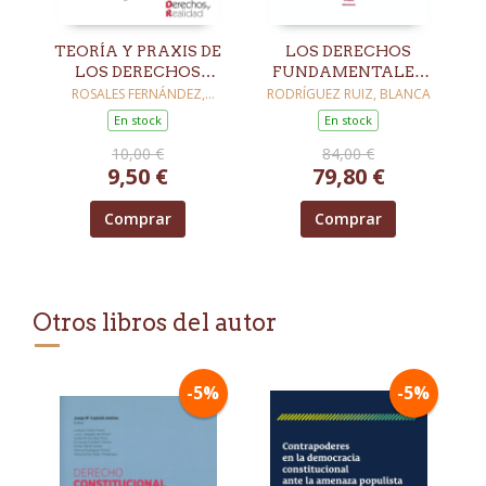
TEORÍA Y PRAXIS DE
LOS DERECHOS
LOS DERECHOS
FUNDAMENTALES
HUMANOS EN UN
ANTE EL TRIBUNAL
ROSALES FERNÁNDEZ,
RODRÍGUEZ RUIZ, BLANCA
ÁLVARO
CONTEXTO DIGITAL
CONSTITUCIONAL.
En stock
En stock
UN RECORRIDO
10,00 €
84,00 €
JURISPRUDENCIAL
9,50 €
79,80 €
3ª EDICIÓN
Comprar
Comprar
Otros libros del autor
-5%
-5%