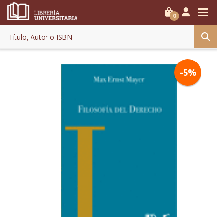
0
-5%