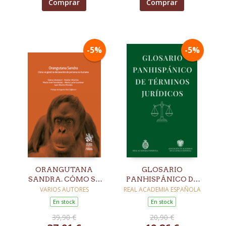
Comprar
Comprar
-5%
-5%
ORANGUTANA
GLOSARIO
SANDRA. CÓMO SE
PANHISPÁNICO DE
GESTÓ LA
TÉRMINOS
VARIOS AUTORES
REAL ACADEMIA ESPAÑOLA
DECLARACIÓN DE
JURÍDICOS
En stock
En stock
PERSONA NO-
39,90 €
20,90 €
HUMANA