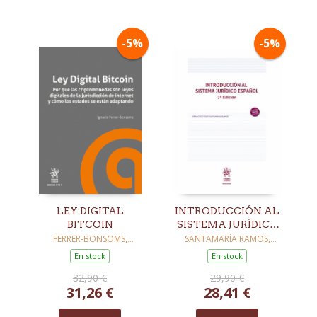
-5%
-5%
LEY DIGITAL
INTRODUCCIÓN AL
BITCOIN
SISTEMA JURÍDICO
ESPAÑOL. 2ª
FERRER-BONSOMS,
SANTAMARÍA RAMOS,
IGNACIO
FRANCISCO JOSÉ
EDICIÓN
En stock
En stock
32,90 €
29,90 €
31,26 €
28,41 €