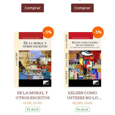
Comprar
Comprar
-5%
-5%
DE LA MORAL Y
KELSEN COMO
OTROS ESCRITOS
USTEDES NO LO
CONOCEN
HUME, DAVID
KELSEN, HANS
En stock
En stock