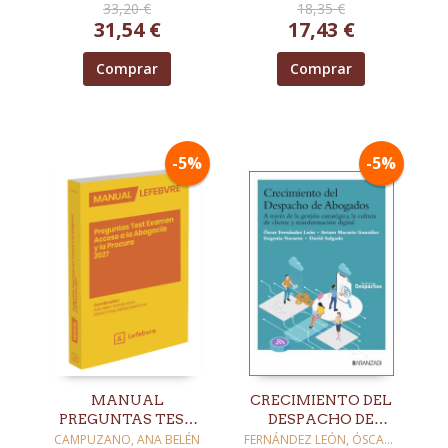
33,20 €
18,35 €
31,54 €
17,43 €
Comprar
Comprar
-5%
-5%
MANUAL
CRECIMIENTO DEL
PREGUNTAS TEST
DESPACHO DE
EXAMEN ACCESO A
ABOGADOS
CAMPUZANO, ANA BELÉN
FERNÁNDEZ LEÓN, ÓSCAR /