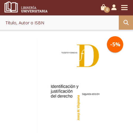
0
-5%