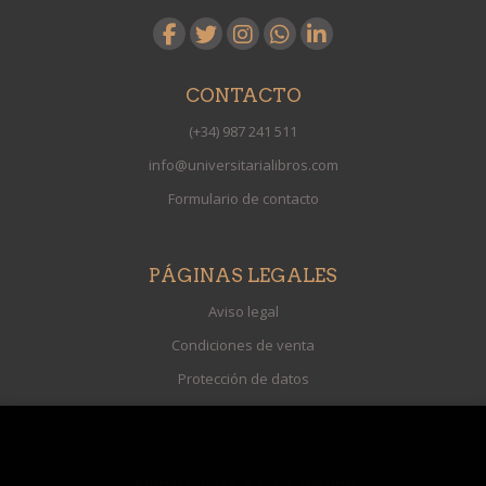
CONTACTO
(+34) 987 241 511
info@universitarialibros.com
Formulario de contacto
PÁGINAS LEGALES
Aviso legal
Condiciones de venta
Protección de datos
Política de Cookies