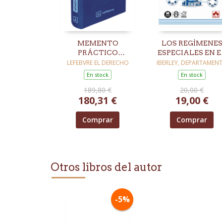
MEMENTO
LOS REGÍMENE
PRÁCTICO
ESPECIALES EN E
IMPUESTO SOBRE
IMPUESTO SOBR
LEFEBVRE EL DERECHO
IBERLEY, DEPARTAMEN
DE DOCUMENTACIÓ
SOCIEDADES 2026
SOCIEDADES. PA
En stock
En stock
A PASO 2ED
189,80 €
20,00 €
180,31 €
19,00 €
Comprar
Comprar
Otros libros del autor
-5%