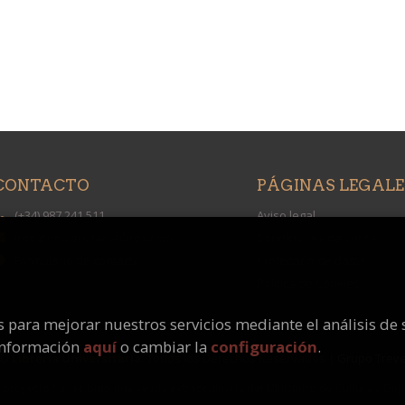
CONTACTO
PÁGINAS LEGALE
(+34) 987 241 511
Aviso legal
info@universitarialibros.com
Condiciones de venta
Formulario de contacto
Protección de datos
Política de Cookies
os para mejorar nuestros servicios mediante el análisis de 
información
aquí
o cambiar la
configuración
.
 ©
Librería Universitaria
. Todos los Derechos Reservados |
Grupo Trev
 proyecto ha recibido una ayuda extraordinaria del Ministerio de Cultura y De