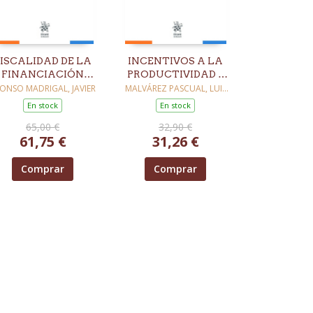
ISCALIDAD DE LA
INCENTIVOS A LA
FINANCIACIÓN
PRODUCTIVIDAD E
EMPRESARIAL
IMPARCIALIDAD DE
ONSO MADRIGAL, JAVIER
MALVÁREZ PASCUAL, LUIS
ALBERTO
LOS INSPECTORES
En stock
En stock
DE HACIENDA
65,00 €
32,90 €
61,75 €
31,26 €
Comprar
Comprar