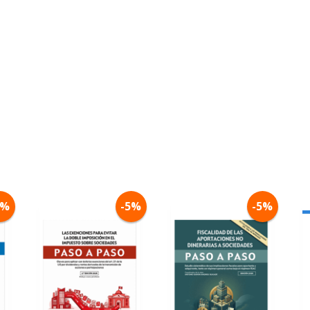
5%
-5%
-5%