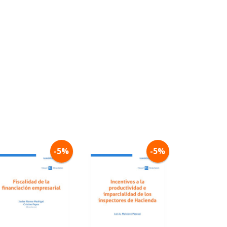
-5%
-5%