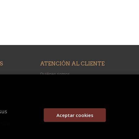
S
ATENCIÓN AL CLIENTE
Quiénes somos
Pedidos especiales
sus
Aceptar cookies
enque
porte