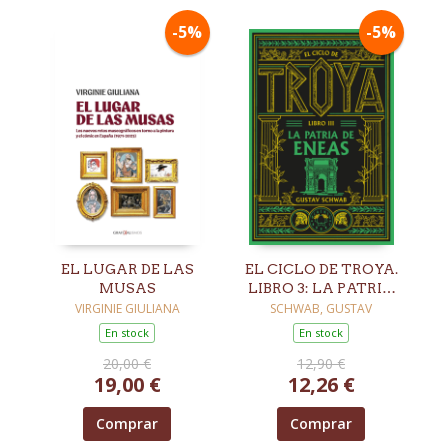
-5%
-5%
EL LUGAR DE LAS
EL CICLO DE TROYA.
MUSAS
LIBRO 3: LA PATRIA
DE ENEAS
VIRGINIE GIULIANA
SCHWAB, GUSTAV
En stock
En stock
20,00 €
12,90 €
19,00 €
12,26 €
Comprar
Comprar