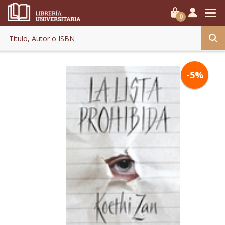
0
-5%