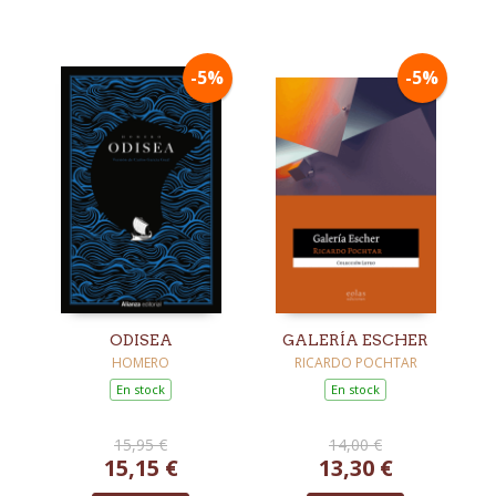
-5%
-5%
ODISEA
GALERÍA ESCHER
HOMERO
RICARDO POCHTAR
En stock
En stock
15,95 €
14,00 €
15,15 €
13,30 €