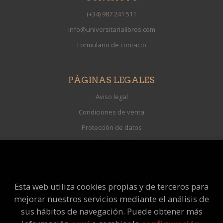
(+34) 987 241 511
info@universitarialibros.com
Formulario de contacto
PÁGINAS LEGALES
Aviso legal
Condiciones de venta
Protección de datos
Política de Cookies
ATENCIÓN AL CLIENTE
Esta web utiliza cookies propias y de terceros para
Quiénes somos
mejorar nuestros servicios mediante el análisis de
Pedidos especiales
sus hábitos de navegación. Puede obtener más