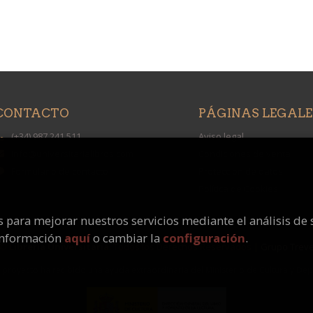
CONTACTO
PÁGINAS LEGALE
(+34) 987 241 511
Aviso legal
info@universitarialibros.com
Condiciones de venta
Formulario de contacto
Protección de datos
Política de Cookies
os para mejorar nuestros servicios mediante el análisis de 
información
aquí
o cambiar la
configuración
.
 ©
Librería Universitaria
. Todos los Derechos Reservados |
Grupo Trev
 proyecto ha recibido una ayuda extraordinaria del Ministerio de Cultura y De