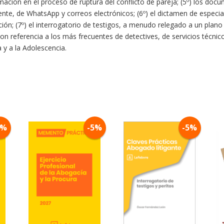
ación en el proceso de ruptura del conflicto de pareja; (5º) los doc
uente, de WhatsApp y correos electrónicos; (6º) el dictamen de especia
ración; (7º) el interrogatorio de testigos, a menudo relegado a un plano
con referencia a los más frecuentes de detectives, de servicios técni
 y a la Adolescencia.
5%
-5%
-5%