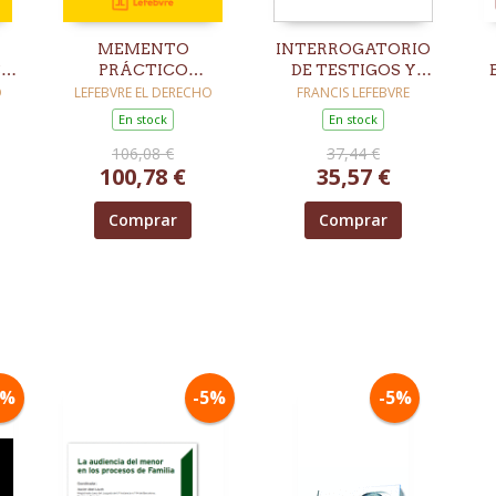
MEMENTO
INTERROGATORIO
SO
PRÁCTICO
DE TESTIGOS Y
Y
EJERCICIO
PERITOS
O
LEFEBVRE EL DERECHO
FRANCIS LEFEBVRE
7
PROFESIONAL DE
En stock
En stock
LA ABOGACÍA Y LA
C
106,08 €
37,44 €
PROCURA 2027
100,78 €
35,57 €
Comprar
Comprar
5%
-5%
-5%