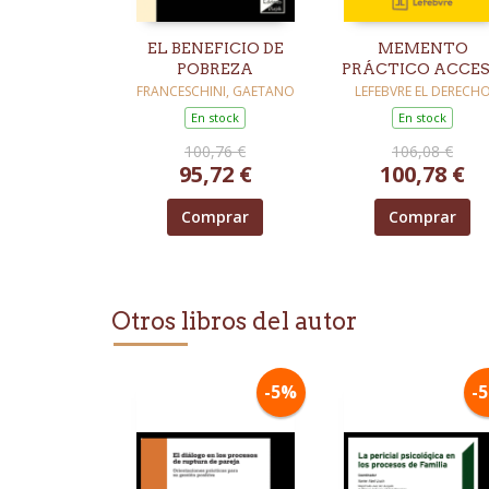
EL BENEFICIO DE
MEMENTO
POBREZA
PRÁCTICO ACCE
A LA ABOGACÍA 
FRANCESCHINI, GAETANO
LEFEBVRE EL DERECH
LA PROCURA 202
En stock
En stock
100,76 €
106,08 €
95,72 €
100,78 €
Comprar
Comprar
Otros libros del autor
-5%
-