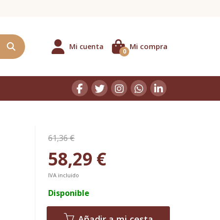
Mi compra
Mi cuenta
0
61,36 €
58,29 €
IVA incluido
Disponible
Añadir a mi cesta