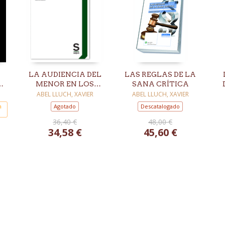
LA AUDIENCIA DEL
LAS REGLAS DE LA
N
MENOR EN LOS
SANA CRÍTICA
E
PROCESOS DE
ABEL LLUCH, XAVIER
ABEL LLUCH, XAVIER
FAMILIA
n
Agotado
Descatalogado
36,40 €
48,00 €
34,58 €
45,60 €