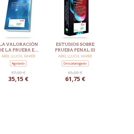
LA VALORACIÓN
ESTUDIOS SOBRE
DE LA PRUEBA EN
PRUEBA PENAL III
EL PROCESO CIVIL
ABEL LLUCH, XAVIER
ABEL LLUCH, XAVIER
Agotado
Descatalogado
37,00 €
65,00 €
35,15 €
61,75 €