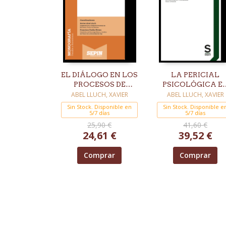
EL DIÁLOGO EN LOS
LA PERICIAL
PROCESOS DE
PSICOLÓGICA E
RUPTURA DE
LOS PROCESOS D
ABEL LLUCH, XAVIER
ABEL LLUCH, XAVIER
PAREJA
FAMILIA
Sin Stock. Disponible en
Sin Stock. Disponible e
5/7 días
5/7 días
25,90 €
41,60 €
24,61 €
39,52 €
Comprar
Comprar