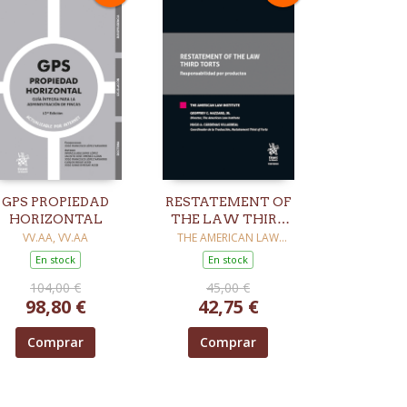
GPS PROPIEDAD
RESTATEMENT OF
HORIZONTAL
THE LAW THIRD
TORTS
VV.AA, VV.AA
THE AMERICAN LAW
INSTITUTE
En stock
En stock
104,00 €
45,00 €
98,80 €
42,75 €
Comprar
Comprar