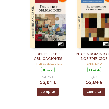
DERECHO DE
EL CONDOMINIO 
OBLIGACIONES
LOS EDIFICIOS
HERNÁNDEZ GIL,
SALIS, LINO
ANTONIO
En stock
En stock
54,75 €
55,62 €
52,01 €
52,84 €
Comprar
Comprar