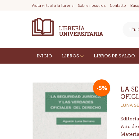
Visita virtual a la librería
Sobre nosotros
Contacto
Búsq
INICIO
LIBROS
LIBROS DE SALDO
-5%
LA S
OFIC
LUNA S
Editoria
Año de 
Materi