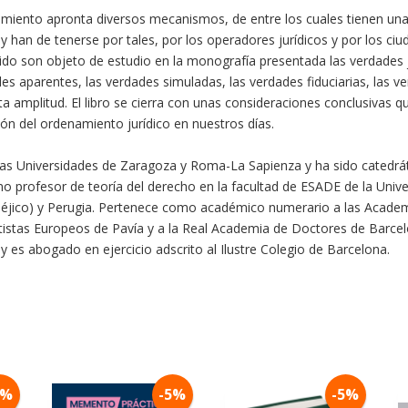
namiento apronta diversos mecanismos, de entre los cuales tienen una 
s y han de tenerse por tales, por los operadores jurídicos y por los c
ido son objeto de estudio en la monografía presentada las verdades j
s aparentes, las verdades simuladas, las verdades fiduciarias, las ver
a amplitud. El libro se cierra con unas consideraciones conclusivas q
ción del ordenamiento jurídico en nuestros días.
as Universidades de Zaragoza y Roma-La Sapienza y ha sido catedráti
 profesor de teoría del derecho en la facultad de ESADE de la Unive
 Méjico) y Perugia. Pertenece como académico numerario a las Academ
atistas Europeos de Pavía y a la Real Academia de Doctores de Barce
 y es abogado en ejercicio adscrito al Ilustre Colegio de Barcelona.
5%
-5%
-5%