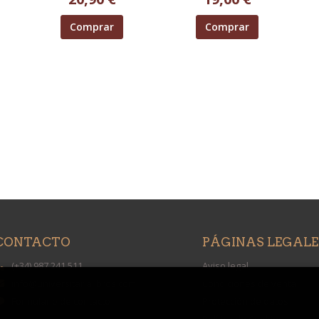
Comprar
Comprar
CONTACTO
PÁGINAS LEGALE
(+34) 987 241 511
Aviso legal
info@universitarialibros.com
Condiciones de venta
Formulario de contacto
Protección de datos