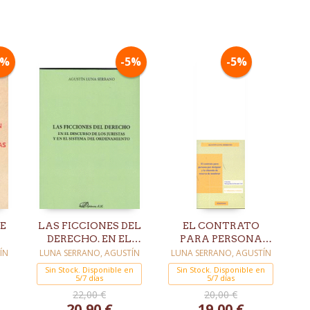
5%
-5%
-5%
E
LAS FICCIONES DEL
EL CONTRATO
DERECHO. EN EL
PARA PERSONA
DISCURSO DE LOS
POR DESIGNAR Y LA
ÍN
LUNA SERRANO, AGUSTÍN
LUNA SERRANO, AGUSTÍN
JURISTAS Y EN EL
CLÁUSULA DE
Sin Stock. Disponible en
Sin Stock. Disponible en
S
SISTEMA DEL
5/7 días
RESERVA DE
5/7 días
ORDENAMIENTO
NOMBRAR
22,00 €
20,00 €
20,90 €
19,00 €