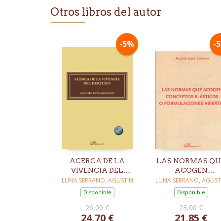
Otros libros del autor
-5%
-
ACERCA DE LA
LAS NORMAS QU
VIVENCIA DEL
ACOGEN
DERECHO
CONCEPTOS
LUNA SERRANO, AGUSTÍN
LUNA SERRANO, AGUST
ELÁSTICOS O
Disponible
Disponible
FORMULACIONE
26,00 €
23,00 €
ABIERTAS
24,70 €
21,85 €