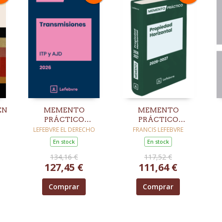
EN
MEMENTO
MEMENTO
PRÁCTICO
PRÁCTICO
TRANSMISIONES
PROPIEDAD
LEFEBVRE EL DERECHO
FRANCIS LEFEBVRE
(ITP Y AJD) 2026
HORIZONTAL 2026-
En stock
En stock
2027
134,16 €
117,52 €
127,45 €
111,64 €
Comprar
Comprar