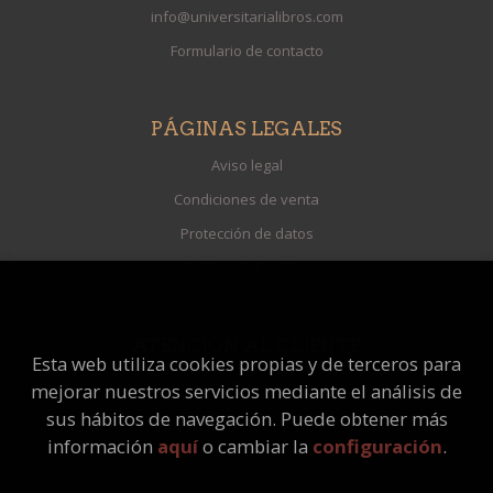
info@universitarialibros.com
Formulario de contacto
PÁGINAS LEGALES
Aviso legal
Condiciones de venta
Protección de datos
Política de Cookies
ATENCIÓN AL CLIENTE
Esta web utiliza cookies propias y de terceros para
Quiénes somos
mejorar nuestros servicios mediante el análisis de
Pedidos especiales
sus hábitos de navegación. Puede obtener más
información
aquí
o cambiar la
configuración
.