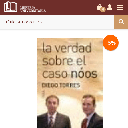
0
-5%