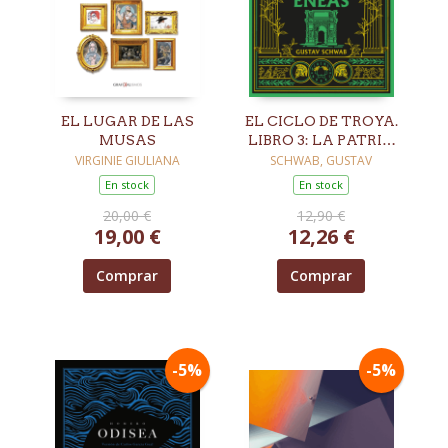
EL LUGAR DE LAS
EL CICLO DE TROYA.
MUSAS
LIBRO 3: LA PATRIA
DE ENEAS
VIRGINIE GIULIANA
SCHWAB, GUSTAV
En stock
En stock
20,00 €
12,90 €
19,00 €
12,26 €
Comprar
Comprar
-5%
-5%