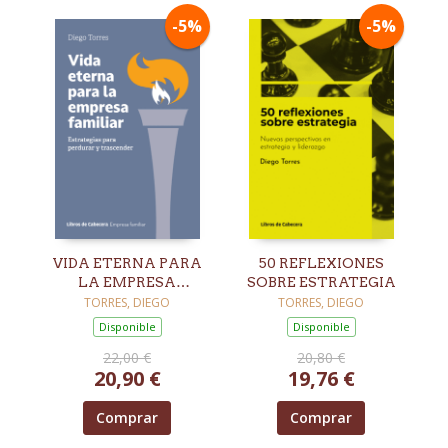
-5%
-5%
VIDA ETERNA PARA
50 REFLEXIONES
LA EMPRESA
SOBRE ESTRATEGIA
FAMILIAR
TORRES, DIEGO
TORRES, DIEGO
Disponible
Disponible
22,00 €
20,80 €
20,90 €
19,76 €
Comprar
Comprar