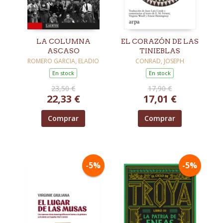
LA COLUMNA
EL CORAZÓN DE LAS
ASCASO
TINIEBLAS
ROMERO GARCIA, ELADIO
CONRAD, JOSEPH
En stock
En stock
23,50 €
17,90 €
22,33 €
17,01 €
Comprar
Comprar
-5%
-5%