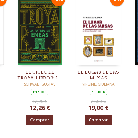
EL CICLO DE
EL LUGAR DE LAS
TROYA. LIBRO 3: LA
MUSAS
PATRIA DE ENEAS
SCHWAB, GUSTAV
VIRGINIE GIULIANA
En stock
En stock
12,90 €
20,00 €
12,26 €
19,00 €
Comprar
Comprar