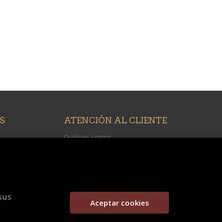
S
ATENCIÓN AL CLIENTE
Quiénes somos
Pedidos especiales
sus
Aceptar cookies
enque