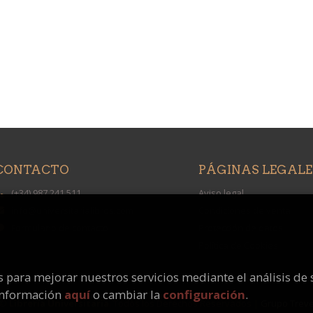
CONTACTO
PÁGINAS LEGALE
(+34) 987 241 511
Aviso legal
info@universitarialibros.com
Condiciones de venta
Formulario de contacto
Protección de datos
Política de Cookies
os para mejorar nuestros servicios mediante el análisis de 
información
aquí
o cambiar la
configuración
.
 ©
Librería Universitaria
. Todos los Derechos Reservados |
Grupo Trev