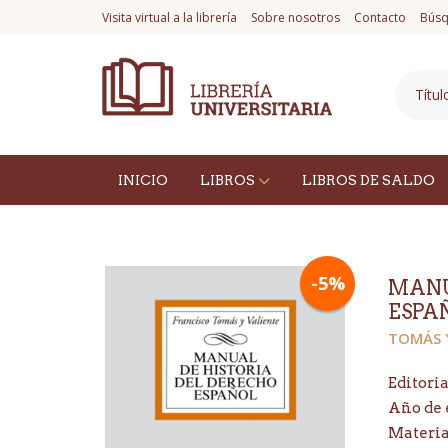
Visita virtual a la librería
Sobre nosotros
Contacto
Búsq
INICIO
LIBROS
LIBROS DE SALDO
-5%
MANU
ESPAÑ
TOMÁS Y
Editoria
Año de 
Materi