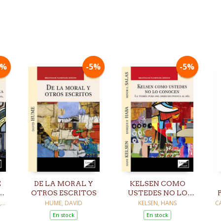
5%
-5%
-5%
E
DE LA MORAL Y
KELSEN COMO
N
OTROS ESCRITOS
USTEDES NO LO
CONOCEN
E
,
HUME, DAVID
KELSEN, HANS
C
L
En stock
En stock