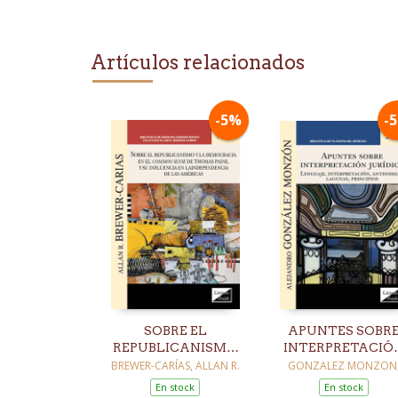
Artículos relacionados
-5%
-
SOBRE EL
APUNTES SOBR
REPUBLICANISMO
INTERPRETACIÓ
Y LA DEMOCRARIA
JURÍDICA
BREWER-CARÍAS, ALLAN R.
GONZALEZ MONZON
ALEJANDRO
EN EL COMMON
En stock
En stock