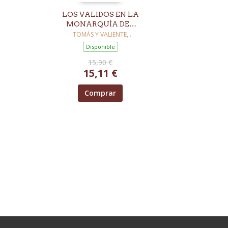
LOS VALIDOS EN LA
MONARQUÍA DEL
SIGLO XVII
TOMÁS Y VALIENTE,
FRANCISCO
Disponible
15,90 €
15,11 €
Comprar