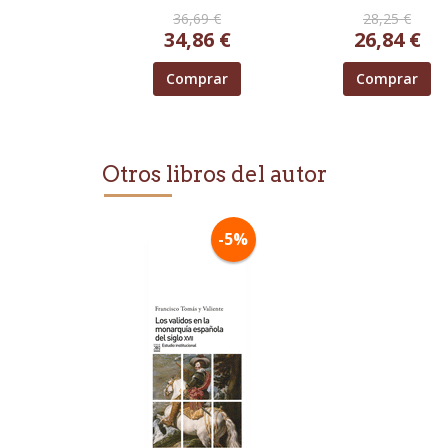
SENSE DE THOMAS
36,69 €
28,25 €
PAINE
34,86 €
26,84 €
Comprar
Comprar
Otros libros del autor
-5%