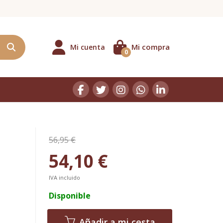
Mi compra
Mi cuenta
0
56,95 €
54,10 €
IVA incluido
Disponible
Añadir a mi cesta