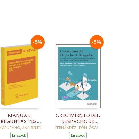
-5%
-5%
MANUAL
CRECIMIENTO DEL
PREGUNTAS TEST
DESPACHO DE
XAMEN ACCESO A
ABOGADOS
AMPUZANO, ANA BELÉN
FERNÁNDEZ LEÓN, ÓSCAR
/ MACARIO GONZÁLEZ,
A ABOGACIA Y LA
En stock
En stock
ARTURO / NAVARRO,