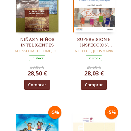
NIÑAS Y NIÑOS
SUPERVISION E
INTELIGENTES
INSPECCION
EDUCATIVAS
ALONSO BARTOLOMÉ, JOSÉ
NIETO GIL, JESUS MARIA
RAMÓN
En stock
En stock
30,00 €
29,50 €
28,50 €
28,03 €
Comprar
Comprar
-5%
-5%