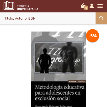
0
-5%