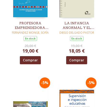
PROFESORA
LA INFANCIA
EMPRENDEDORA,
ANORMAL Y EL
PROFESORA FELIZ
CULTIVO DE LA
FERNÁNDEZ MONGE, SOFÍA
DIEGO DELGADO PASTOR
INTELIGENCIA
En stock
En stock
(ESPAÑA, 1830-1940)
20,00 €
19,00 €
19,00 €
18,05 €
Comprar
Comprar
-5%
-5%