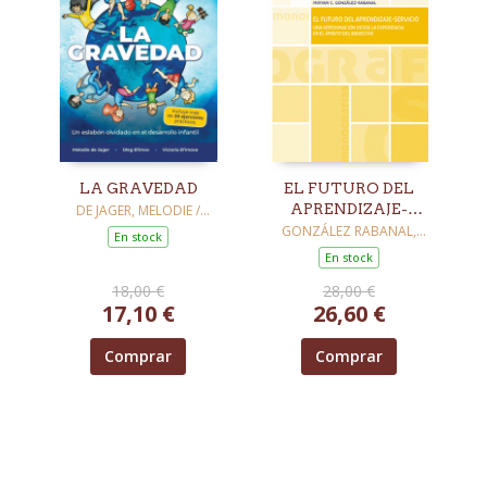
LA GRAVEDAD
EL FUTURO DEL
APRENDIZAJE-
DE JAGER, MELODIE /
EFIMOV, OLEG / EFIMOVA,
SERVICIO
GONZÁLEZ RABANAL,
En stock
VICTORIA
MIRYAM DE LA
En stock
CONCEPCIÓN
18,00 €
28,00 €
17,10 €
26,60 €
Comprar
Comprar