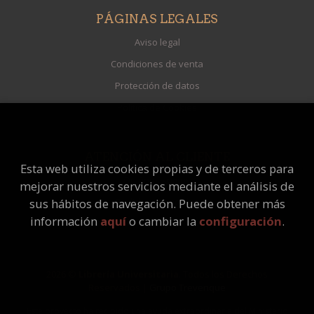
PÁGINAS LEGALES
Aviso legal
Condiciones de venta
Protección de datos
Política de Cookies
ATENCIÓN AL CLIENTE
Esta web utiliza cookies propias y de terceros para
Quiénes somos
mejorar nuestros servicios mediante el análisis de
Pedidos especiales
sus hábitos de navegación. Puede obtener más
información
aquí
o cambiar la
configuración
.
2026 ©
Librería Universitaria
. Todos los Derechos
Reservados |
Grupo Trevenque
Este proyecto ha recibido una ayuda extraordinaria del Ministerio