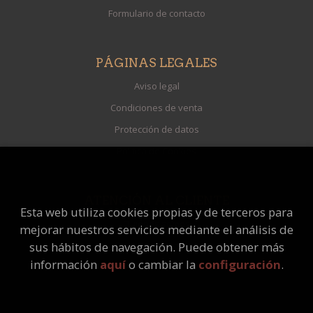
Formulario de contacto
PÁGINAS LEGALES
Aviso legal
Condiciones de venta
Protección de datos
Política de Cookies
ATENCIÓN AL CLIENTE
Esta web utiliza cookies propias y de terceros para
Quiénes somos
mejorar nuestros servicios mediante el análisis de
Pedidos especiales
sus hábitos de navegación. Puede obtener más
información
aquí
o cambiar la
configuración
.