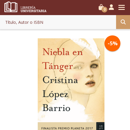
0
-5%