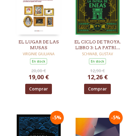
EL LUGAR DE LAS
EL CICLO DE TROYA.
MUSAS
LIBRO 3: LA PATRIA
DE ENEAS
VIRGINIE GIULIANA
SCHWAB, GUSTAV
En stock
En stock
20,00 €
12,90 €
19,00 €
12,26 €
Comprar
Comprar
-5%
-5%