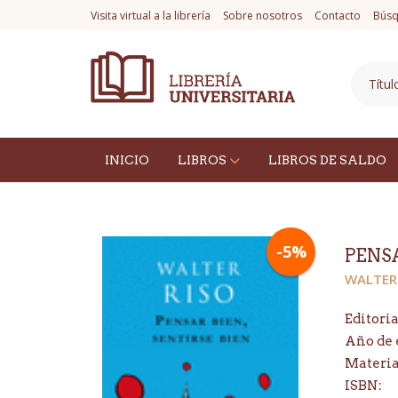
Visita virtual a la librería
Sobre nosotros
Contacto
Búsq
INICIO
LIBROS
LIBROS DE SALDO
-5%
PENSA
WALTER
Editoria
Año de 
Materi
ISBN: