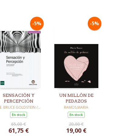
-5%
-5%
SENSACIÓN Y
UN MILLÓN DE
PERCEPCIÓN
PEDAZOS
E. BRUCE GOLDSTEIN /
RAMOS,MARIA
CACCIAMANI, LAURA
En stock
En stock
65,00 €
20,00 €
61,75 €
19,00 €