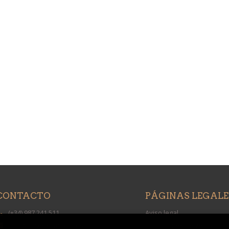
CONTACTO
PÁGINAS LEGALE
(+34) 987 241 511
Aviso legal
info@universitarialibros.com
Condiciones de venta