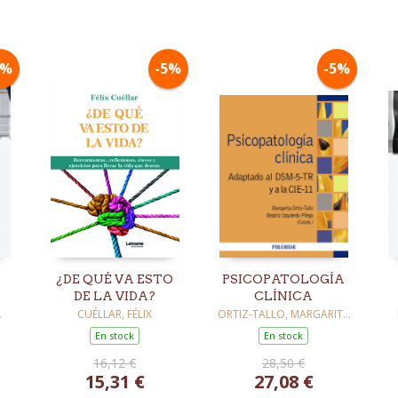
5%
-5%
-5%
¿DE QUÉ VA ESTO
PSICOPATOLOGÍA
DE LA VIDA?
CLÍNICA
DA
CUÉLLAR, FÉLIX
ORTIZ-TALLO, MARGARITA
/ IZQUIERDO PLIEGO,
En stock
En stock
BEATRIZ
/
16,12 €
28,50 €
15,31 €
27,08 €
A
LOS