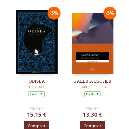
-5%
-5%
ODISEA
GALERÍA ESCHER
HOMERO
RICARDO POCHTAR
En stock
En stock
15,95 €
14,00 €
15,15 €
13,30 €
Comprar
Comprar