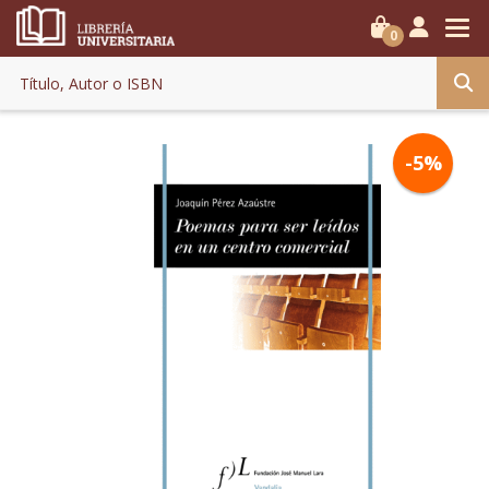
0
-5%