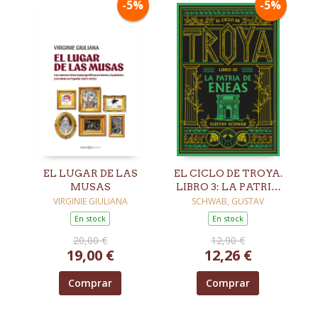
-5%
-5%
EL LUGAR DE LAS
EL CICLO DE TROYA.
MUSAS
LIBRO 3: LA PATRIA
DE ENEAS
VIRGINIE GIULIANA
SCHWAB, GUSTAV
En stock
En stock
20,00 €
12,90 €
19,00 €
12,26 €
Comprar
Comprar