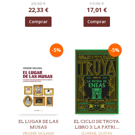
23,50 €
17,90 €
22,33 €
17,01 €
Comprar
Comprar
-5%
-5%
EL LUGAR DE LAS
EL CICLO DE TROYA.
MUSAS
LIBRO 3: LA PATRIA
DE ENEAS
VIRGINIE GIULIANA
SCHWAB, GUSTAV