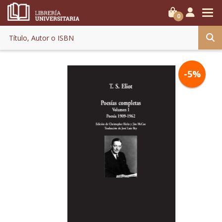
0
-5%