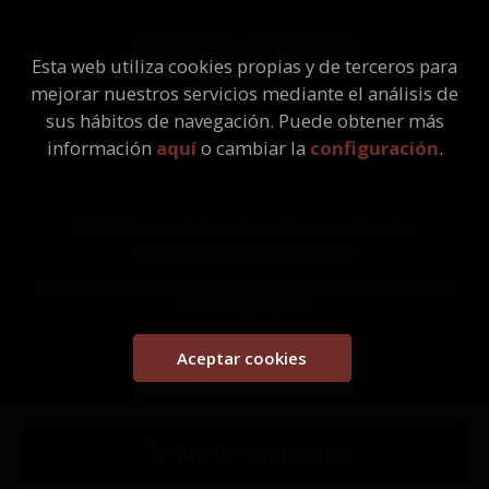
ATENCIÓN AL CLIENTE
Esta web utiliza cookies propias y de terceros para
Quiénes somos
mejorar nuestros servicios mediante el análisis de
Pedidos especiales
sus hábitos de navegación. Puede obtener más
información
aquí
o cambiar la
configuración
.
2026 ©
Librería Universitaria
. Todos los Derechos
Reservados |
Grupo Trevenque
Este proyecto ha recibido una ayuda extraordinaria del Ministerio
de Cultura y Deporte
Aceptar cookies
Añadir a mi cesta