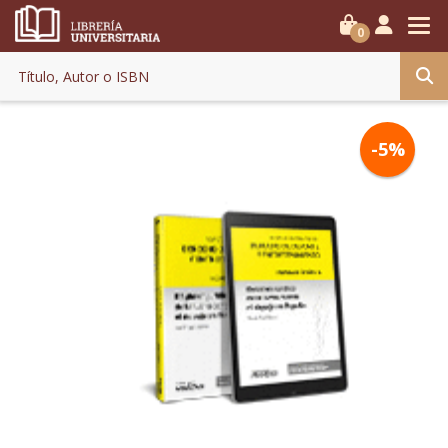
0
-5%