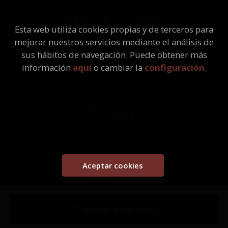
ATENCIÓN AL CLIENTE
Esta web utiliza cookies propias y de terceros para
Quiénes somos
mejorar nuestros servicios mediante el análisis de
Pedidos especiales
sus hábitos de navegación. Puede obtener más
información
aquí
o cambiar la
configuración
.
2026 ©
Librería Universitaria
. Todos los Derechos
Reservados |
Grupo Trevenque
Este proyecto ha recibido una ayuda extraordinaria del Ministerio
de Cultura y Deporte
Aceptar cookies
Añadir a mi cesta