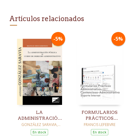
Artículos relacionados
-5%
-5%
LA
FORMULARIOS
ADMINISTRACIÓN
PRÁCTICOS
PÚBLICA O CURSO
ADMINISTRATIVO 
GONZÁLEZ SARAVIA,
FRANCIS LEFEBVRE
ANTONIO
DE DERECHO
CONTENCIOSO
En stock
En stock
ADMINISTRATIVO
ADMINISTRATIVO