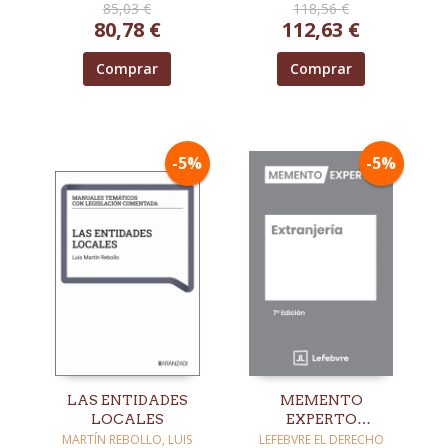
85,03 €
118,56 €
2026
80,78 €
112,63 €
Comprar
Comprar
-5%
-5%
LAS ENTIDADES
MEMENTO
LOCALES
EXPERTO
EXTRANJERÍA (7ª
MARTÍN REBOLLO, LUIS
LEFEBVRE EL DERECHO