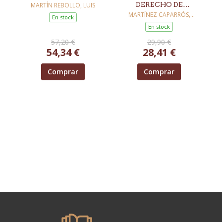
DERECHO DE
MARTÍN REBOLLO, LUIS
TANTEO Y
MARTÍNEZ CAPARRÓS,
En stock
EUGENIO
RETRACTO POR LAS
En stock
ADMINISTRACIONES
57,20 €
29,90 €
PÚBLICAS EN
54,34 €
28,41 €
MATERIA DE
VIVIENDA
Comprar
Comprar