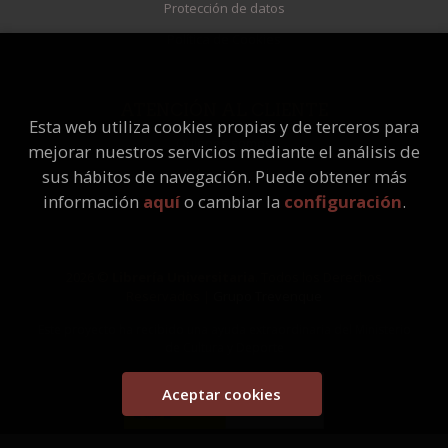
Protección de datos
Política de Cookies
ATENCIÓN AL CLIENTE
Esta web utiliza cookies propias y de terceros para
Quiénes somos
mejorar nuestros servicios mediante el análisis de
Pedidos especiales
sus hábitos de navegación. Puede obtener más
información
aquí
o cambiar la
configuración
.
2026 ©
Librería Universitaria
. Todos los Derechos
Reservados |
Grupo Trevenque
Este proyecto ha recibido una ayuda extraordinaria del Ministerio
de Cultura y Deporte
Aceptar cookies