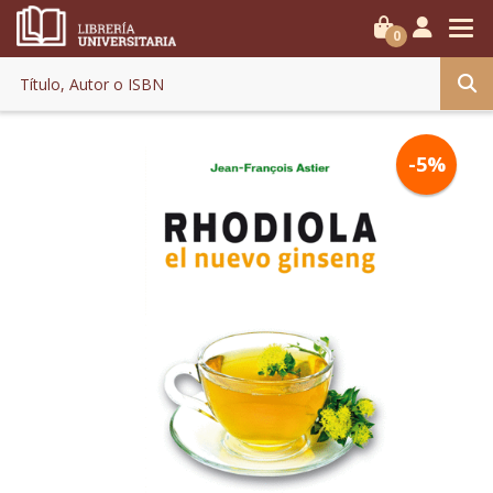
0
-5%