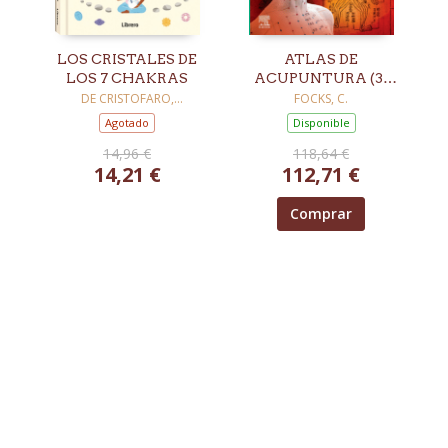
LOS CRISTALES DE
ATLAS DE
LOS 7 CHAKRAS
ACUPUNTURA (3ª
ED.)
DE CRISTOFARO,
FOCKS, C.
ALESSANDRA
Agotado
Disponible
14,96 €
118,64 €
14,21 €
112,71 €
Comprar