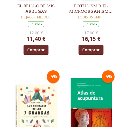
EL BRILLO DE MIS
BOTULISMO. EL
ARRUGAS
MICROORGANISMO,
SUS TOXINAS, LA
DE JAGER, MELODIE
LOUIS DS. SMITH
ENFERMEDAD
En stock
En stock
12,00 €
17,00 €
11,40 €
16,15 €
Comprar
Comprar
-5%
-5%