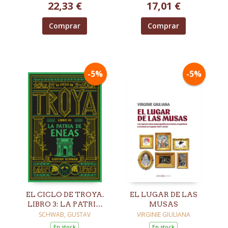
22,33 €
17,01 €
Comprar
Comprar
-5%
-5%
EL CICLO DE TROYA.
EL LUGAR DE LAS
LIBRO 3: LA PATRIA
MUSAS
DE ENEAS
SCHWAB, GUSTAV
VIRGINIE GIULIANA
En stock
En stock