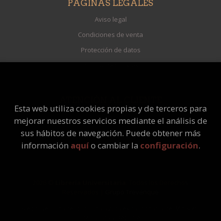
PÁGINAS LEGALES
Aviso legal
Condiciones de venta
Protección de datos
Política de Cookies
ATENCIÓN AL CLIENTE
Esta web utiliza cookies propias y de terceros para
Quiénes somos
mejorar nuestros servicios mediante el análisis de
Pedidos especiales
sus hábitos de navegación. Puede obtener más
información
aquí
o cambiar la
configuración
.
2026 ©
Librería Universitaria
. Todos los Derechos
Reservados |
Grupo Trevenque
Este proyecto ha recibido una ayuda extraordinaria del Ministerio
de Cultura y Deporte