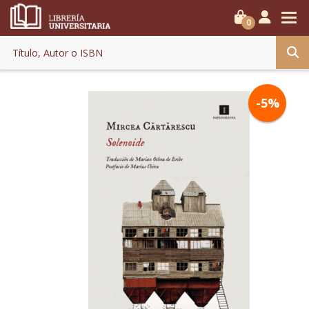
0
-5%