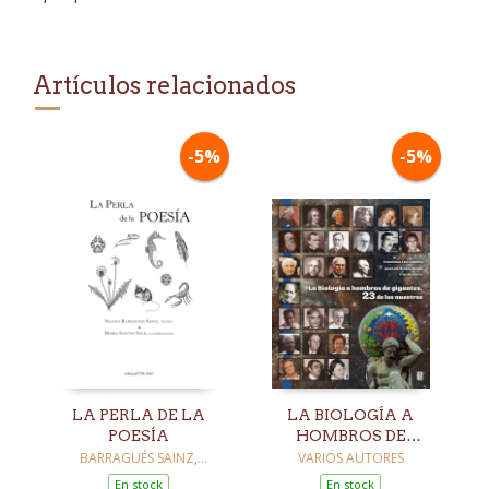
Artículos relacionados
-5%
-5%
LA PERLA DE LA
LA BIOLOGÍA A
POESÍA
HOMBROS DE
GIGANTES
BARRAGUÉS SAINZ,
VARIOS AUTORES
SUSANA
En stock
En stock