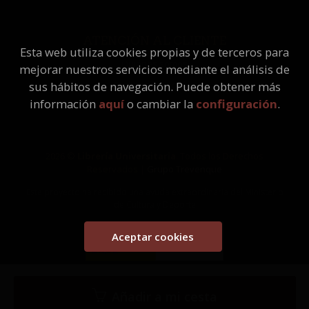
ATENCIÓN AL CLIENTE
Esta web utiliza cookies propias y de terceros para
Quiénes somos
mejorar nuestros servicios mediante el análisis de
Pedidos especiales
sus hábitos de navegación. Puede obtener más
información
aquí
o cambiar la
configuración
.
2026 ©
Librería Universitaria
. Todos los Derechos
Reservados |
Grupo Trevenque
Este proyecto ha recibido una ayuda extraordinaria del Ministerio
de Cultura y Deporte
Aceptar cookies
Añadir a mi cesta