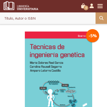
0
-5%