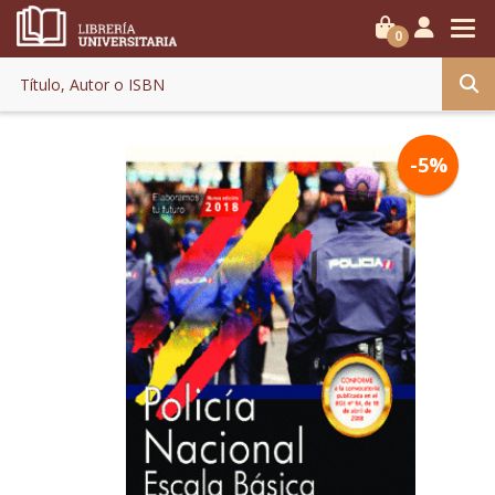
0
-5%