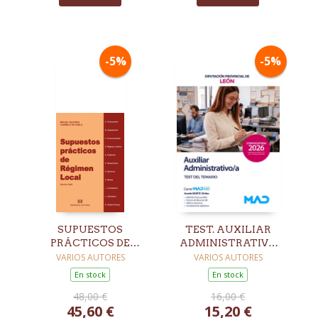
-5%
-5%
SUPUESTOS
TEST. AUXILIAR
PRÁCTICOS DE
ADMINISTRATIVO
RÉGIMEN LOCAL.
DIPUTACIÓN
VARIOS AUTORES
VARIOS AUTORES
EDICIÓN 2026
PROVINCIAL DE
En stock
En stock
LEÓN
48,00 €
16,00 €
45,60 €
15,20 €