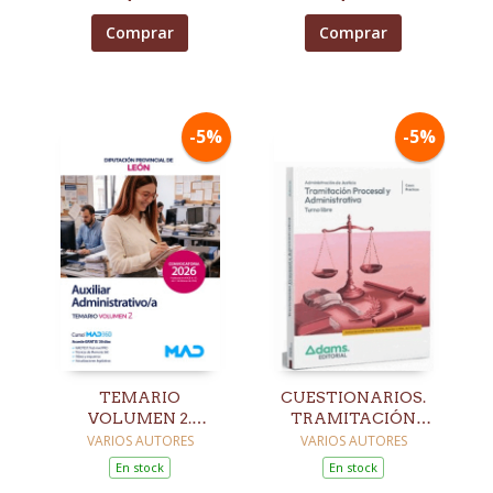
Comprar
Comprar
-5%
-5%
TEMARIO
CUESTIONARIOS.
VOLUMEN 2.
TRAMITACIÓN
AUXILIAR
PROCESAL Y
VARIOS AUTORES
VARIOS AUTORES
ADMINISTRATIVO
ADMINISTRATIVA.
En stock
En stock
DIPUTACIÓN
TURNO LIBRE