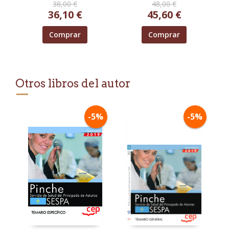
38,00 €
48,00 €
PROVINCIAL DE
36,10 €
45,60 €
LEÓN
Comprar
Comprar
Otros libros del autor
-5%
-5%