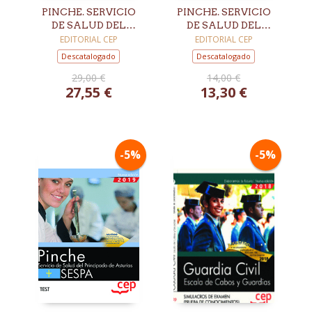
PINCHE. SERVICIO
PINCHE. SERVICIO
DE SALUD DEL
DE SALUD DEL
PRINCIPADO DE
PRINCIPADO DE
EDITORIAL CEP
EDITORIAL CEP
ASTURIAS. SESPA.
ASTURIAS. SESPA.
Descatalogado
Descatalogado
TEMARIO
TEMARIO GENERAL
29,00 €
14,00 €
ESPECÍFICO
27,55 €
13,30 €
-5%
-5%