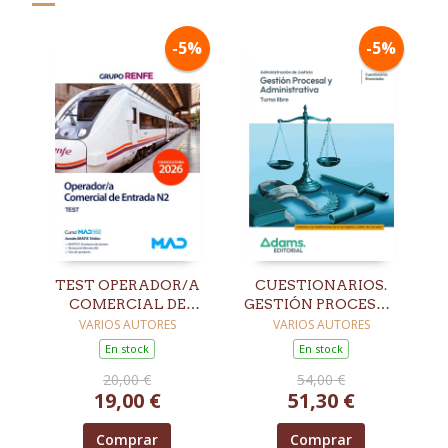
-5%
-5%
TEST OPERADOR/A
CUESTIONARIOS.
COMERCIAL DE
GESTIÓN PROCESAL
ENTRADA N2 GRUPO
Y ADMINISTRATIVA.
VARIOS AUTORES
VARIOS AUTORES
RENFE
TURNO LIBRE
En stock
En stock
20,00 €
54,00 €
19,00 €
51,30 €
Comprar
Comprar