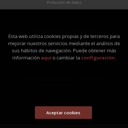
Protección de datos
Política de Cookies
ATENCIÓN AL CLIENTE
Esta web utiliza cookies propias y de terceros para
Quiénes somos
mejorar nuestros servicios mediante el análisis de
Pedidos especiales
sus hábitos de navegación. Puede obtener más
información
aquí
o cambiar la
configuración
.
2026 ©
Librería Universitaria
. Todos los Derechos
Reservados |
Grupo Trevenque
Este proyecto ha recibido una ayuda extraordinaria del Ministerio
de Cultura y Deporte
Aceptar cookies