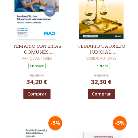
TEMARIO MATERIAS
TEMARIO 1. AUXILIO
COMUNES.
JUDICIAL.
AYUDANTE TÉCNICO
ADMINISTRACIÓN DE
VARIOS AUTORES
VARIOS AUTORES
EDUCATIVO.
JUSTICIA
En stock
En stock
COMUNIDAD
36,00 €
34,00 €
AUTÓNOMA DE
34,20 €
32,30 €
CASTILLA Y LEÓN
Comprar
Comprar
-5%
-5%