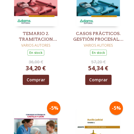
TEMARIO 2.
CASOS PRÁCTICOS.
TRAMITACION
GESTIÓN PROCESAL Y
PROCESAL Y
ADMINISTRATIVA.
VARIOS AUTORES
VARIOS AUTORES
ADMINISTRATIVA.
TURNO LIBRE
En stock
En stock
TURNO LIBRE
36,00 €
57,20 €
34,20 €
54,34 €
Comprar
Comprar
-5%
-5%