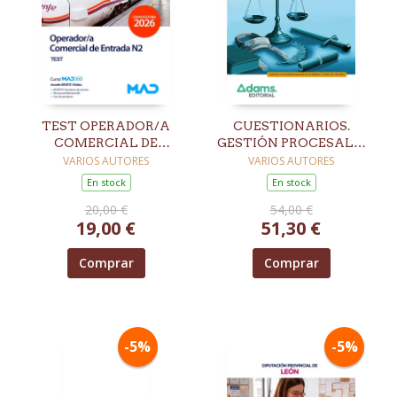
TEST OPERADOR/A
CUESTIONARIOS.
COMERCIAL DE
GESTIÓN PROCESAL Y
ENTRADA N2 GRUPO
ADMINISTRATIVA.
VARIOS AUTORES
VARIOS AUTORES
RENFE
TURNO LIBRE
En stock
En stock
20,00 €
54,00 €
19,00 €
51,30 €
Comprar
Comprar
-5%
-5%