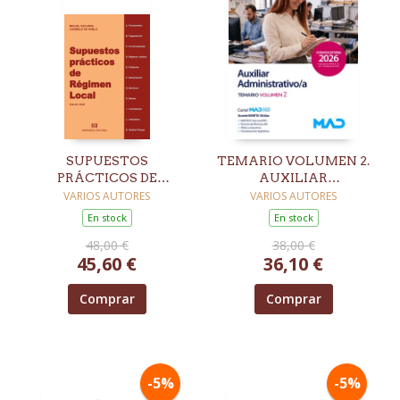
SUPUESTOS
TEMARIO VOLUMEN 2.
PRÁCTICOS DE
AUXILIAR
RÉGIMEN LOCAL.
ADMINISTRATIVO
VARIOS AUTORES
VARIOS AUTORES
EDICIÓN 2026
DIPUTACIÓN
En stock
En stock
PROVINCIAL DE LEÓN
48,00 €
38,00 €
45,60 €
36,10 €
Comprar
Comprar
-5%
-5%