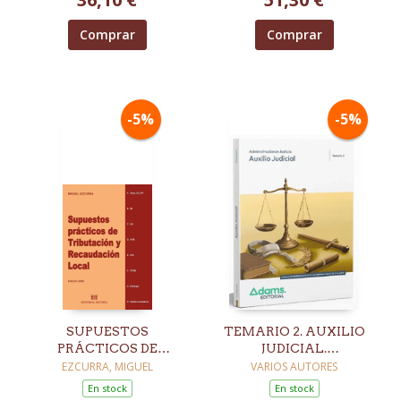
Comprar
Comprar
-5%
-5%
SUPUESTOS
TEMARIO 2. AUXILIO
PRÁCTICOS DE
JUDICIAL.
TRIBUTACIÓN Y
ADMINISTRACIÓN DE
EZCURRA, MIGUEL
VARIOS AUTORES
RECAUDACIÓN
JUSTICIA
En stock
En stock
LOCAL. EDICIÓN 2026