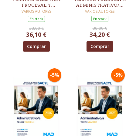
PROCESAL Y
ADMINISTRATIVO/A.
ADMINISTRATIVA.
SERVICIO DE SALUD DE
VARIOS AUTORES
VARIOS AUTORES
TURNO LIBRE
CASTILLA Y LEÓN
En stock
En stock
(SACYL)
38,00 €
36,00 €
36,10 €
34,20 €
Comprar
Comprar
-5%
-5%