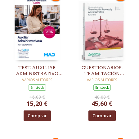
TEST. AUXILIAR
CUESTIONARIOS.
ADMINISTRATIVO
TRAMITACIÓN
DIPUTACIÓN
PROCESAL Y
VARIOS AUTORES
VARIOS AUTORES
PROVINCIAL DE LEÓN
ADMINISTRATIVA.
En stock
En stock
TURNO LIBRE
16,00 €
48,00 €
15,20 €
45,60 €
Comprar
Comprar