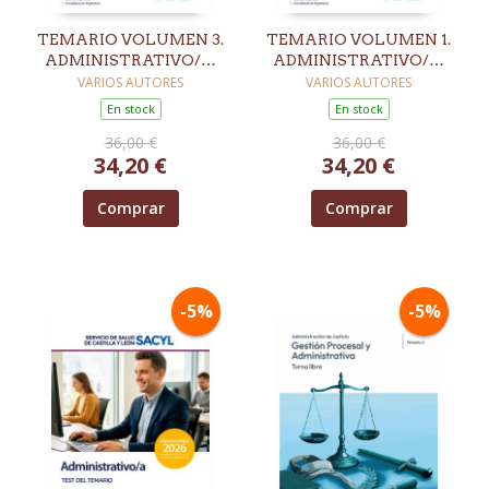
TEMARIO VOLUMEN 3.
TEMARIO VOLUMEN 1.
ADMINISTRATIVO/A.
ADMINISTRATIVO/A.
SERVICIO DE SALUD DE
SERVICIO DE SALUD DE
VARIOS AUTORES
VARIOS AUTORES
CASTILLA Y LEÓN
CASTILLA Y LEÓN
En stock
En stock
(SACYL)
(SACYL)
36,00 €
36,00 €
34,20 €
34,20 €
Comprar
Comprar
-5%
-5%