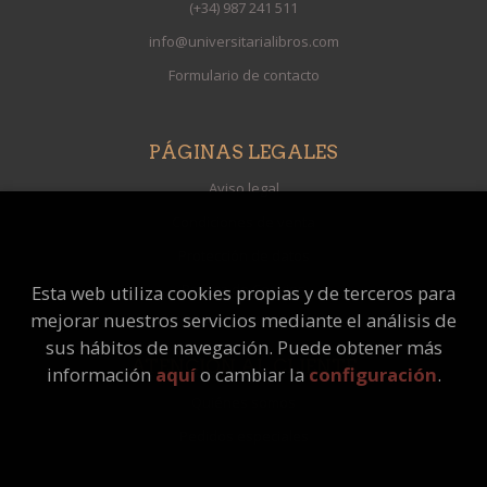
(+34) 987 241 511
info@universitarialibros.com
Formulario de contacto
PÁGINAS LEGALES
Aviso legal
Condiciones de venta
Protección de datos
Política de Cookies
Esta web utiliza cookies propias y de terceros para
mejorar nuestros servicios mediante el análisis de
sus hábitos de navegación. Puede obtener más
ATENCIÓN AL CLIENTE
información
aquí
o cambiar la
configuración
.
Quiénes somos
Pedidos especiales