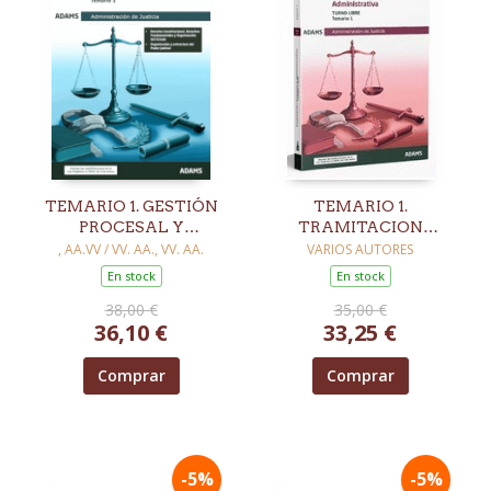
TEMARIO 1. GESTIÓN
TEMARIO 1.
PROCESAL Y
TRAMITACION
ADMINISTRATIVA.
PROCESAL Y
, AA.VV / VV. AA., VV. AA.
VARIOS AUTORES
TURNO LIBRE
ADMINISTRATIVA.
En stock
En stock
TURNO LIBRE
38,00 €
35,00 €
36,10 €
33,25 €
Comprar
Comprar
-5%
-5%