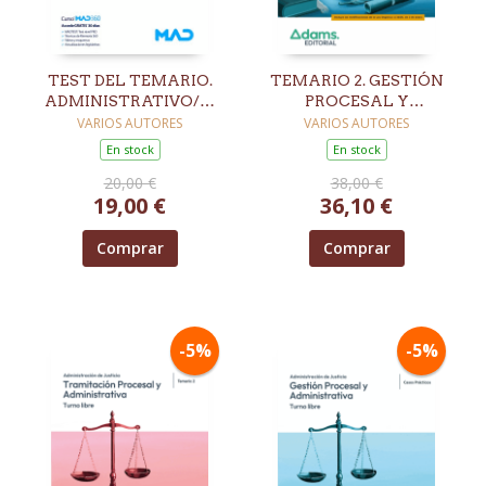
TEST DEL TEMARIO.
TEMARIO 2. GESTIÓN
ADMINISTRATIVO/A.
PROCESAL Y
SERVICIO DE SALUD DE
ADMINISTRATIVA.
VARIOS AUTORES
VARIOS AUTORES
CASTILLA Y LEÓN
TURNO LIBRE
En stock
En stock
(SACYL)
20,00 €
38,00 €
19,00 €
36,10 €
Comprar
Comprar
-5%
-5%