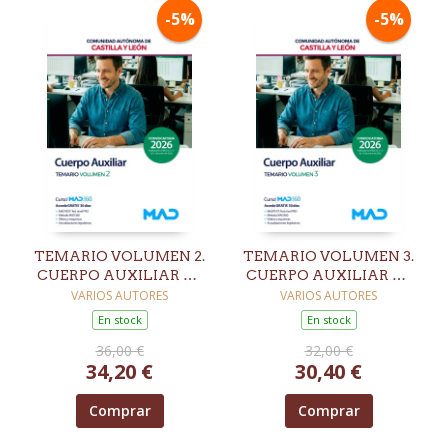
-5%
-5%
TEMARIO VOLUMEN 2.
TEMARIO VOLUMEN 3.
CUERPO AUXILIAR DE
CUERPO AUXILIAR DE
LA ADMINISTRACIÓN.
LA ADMINISTRACIÓN.
VARIOS AUTORES
VARIOS AUTORES
COMUNIDAD
COMUNIDAD
En stock
En stock
AUTÓNOMA DE
AUTÓNOMA DE
36,00 €
32,00 €
CASTILLA Y LEÓN
CASTILLA Y LEÓN
34,20 €
30,40 €
Comprar
Comprar