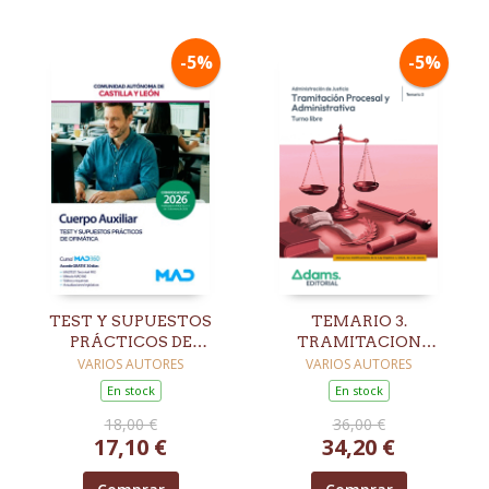
-5%
-5%
TEST Y SUPUESTOS
TEMARIO 3.
PRÁCTICOS DE
TRAMITACION
OFIMÁTICA. CUERPO
PROCESAL Y
VARIOS AUTORES
VARIOS AUTORES
AUXILIAR DE LA
ADMINISTRATIVA.
En stock
En stock
ADMINISTRACIÓN.
TURNO LIBRE
18,00 €
36,00 €
COMUNIDAD
17,10 €
34,20 €
AUTÓNOMA DE
CASTILLA Y LEÓN