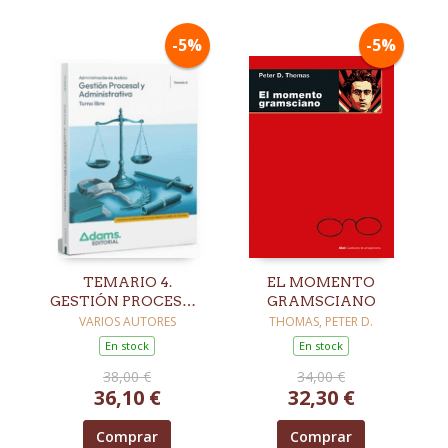
-5%
-5%
TEMARIO 4.
EL MOMENTO
GESTIÓN PROCESAL
GRAMSCIANO
Y ADMINISTRATIVA.
VARIOS AUTORES
THOMAS, PETER D.
TURNO LIBRE
En stock
En stock
38,00 €
34,00 €
36,10 €
32,30 €
Comprar
Comprar