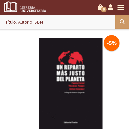
0
-5%