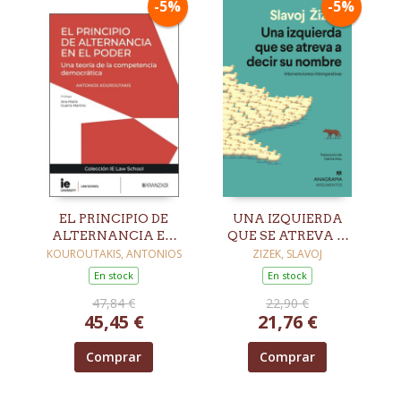
-5%
-5%
EL PRINCIPIO DE
UNA IZQUIERDA
ALTERNANCIA EN
QUE SE ATREVA A
EL PODER
DECIR SU NOMBRE
KOUROUTAKIS, ANTONIOS
ZIZEK, SLAVOJ
En stock
En stock
47,84 €
22,90 €
45,45 €
21,76 €
Comprar
Comprar