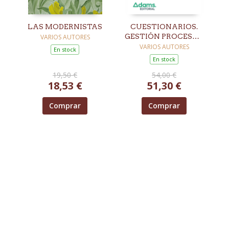
LAS MODERNISTAS
CUESTIONARIOS.
GESTIÓN PROCESAL
VARIOS AUTORES
Y ADMINISTRATIVA.
VARIOS AUTORES
En stock
TURNO LIBRE
En stock
19,50 €
54,00 €
18,53 €
51,30 €
Comprar
Comprar