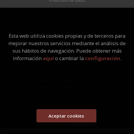
Protección de datos
Política de Cookies
ATENCIÓN AL CLIENTE
Esta web utiliza cookies propias y de terceros para
Quiénes somos
mejorar nuestros servicios mediante el análisis de
Pedidos especiales
sus hábitos de navegación. Puede obtener más
información
aquí
o cambiar la
configuración
.
2026 ©
Librería Universitaria
. Todos los Derechos
Reservados |
Grupo Trevenque
Este proyecto ha recibido una ayuda extraordinaria del Ministerio
de Cultura y Deporte
Aceptar cookies