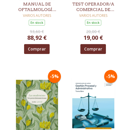
MANUAL DE
TEST OPERADOR/A
OFTALMOLOGÍA
COMERCIAL DE
DEL WILLS EYE
ENTRADA N2 GRUPO
VARIOS AUTORES
VARIOS AUTORES
HOSPITAL. 9ª ED.
RENFE
En stock
En stock
93,60 €
20,00 €
88,92 €
19,00 €
Comprar
Comprar
-5%
-5%