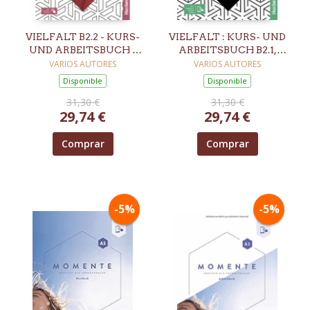
VIELFALT B2.2 - KURS-
VIELFALT : KURS- UND
UND ARBEITSBUCH -
ARBEITSBUCH B2.1,
LEKTION 13-24 PLUS
LEKTION 1-12 PLUS
VARIOS AUTORES
VARIOS AUTORES
INTERAKTIVE
INTERAKTIVE
Disponible
Disponible
VERSION
VERSION
31,30 €
31,30 €
29,74 €
29,74 €
Comprar
Comprar
-5%
-5%