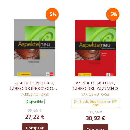
-5%
-5%
ASPEKTE NEU B1+,
ASPEKTE NEU B1+,
LIBRO DE EJERCICIOS +
LIBRO DEL ALUMNO
CD
VARIOS AUTORES
VARIOS AUTORES
Disponible
Sin Stock. Disponible en 5/7
días
28,65 €
32,55 €
27,22 €
30,92 €
Comprar
Comprar