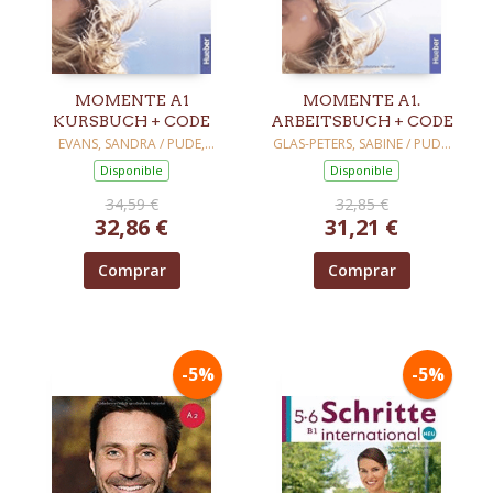
MOMENTE A1
MOMENTE A1.
KURSBUCH + CODE
ARBEITSBUCH + CODE
EVANS, SANDRA / PUDE,
GLAS-PETERS, SABINE / PUDE,
ANGELA / SPECHT, FRANZ
ANGELA / REIMANN, MONIKA
Disponible
Disponible
34,59 €
32,85 €
32,86 €
31,21 €
Comprar
Comprar
-5%
-5%