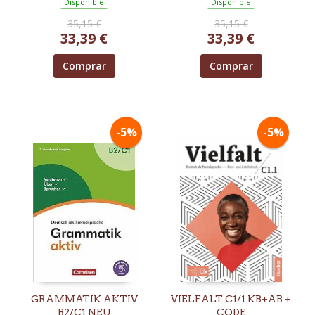
Disponible
Disponible
35,15 €
35,15 €
33,39 €
33,39 €
Comprar
Comprar
-5%
-5%
GRAMMATIK AKTIV
VIELFALT C1/1 KB+AB +
B2/C1 NEU
CODE