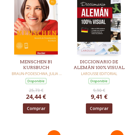
MENSCHEN B1
DICCIONARIO DE
KURSBUCH
ALEMÁN 100% VISUAL
BRAUN-PODESCHWA, JULIA /
LAROUSSE EDITORIAL
HABERSACK, CHARLOTTE /
Disponible
Disponible
PUDE,ANG
25,73 €
9,90 €
24,44 €
9,41 €
Comprar
Comprar