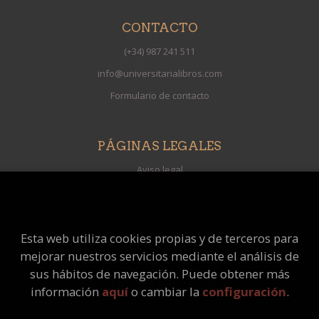
CONTACTO
(+34) 987 241 511
info@universitarialibros.com
Formulario de contacto
PÁGINAS LEGALES
Aviso legal
Condiciones de venta
Protección de datos
Política de Cookies
Esta web utiliza cookies propias y de terceros para
mejorar nuestros servicios mediante el análisis de
sus hábitos de navegación. Puede obtener más
ATENCIÓN AL CLIENTE
información
aquí
o cambiar la
configuración
.
Quiénes somos