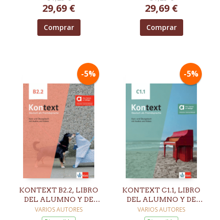
29,69 €
29,69 €
Comprar
Comprar
-5%
-5%
KONTEXT B2.2, LIBRO
KONTEXT C1.1, LIBRO
DEL ALUMNO Y DE
DEL ALUMNO Y DE
EJERCICIOS EDICION
EJERCICIOS EDICION
VARIOS AUTORES
VARIOS AUTORES
HIBRIDA ALLANGO
HIBRIDA ALLANGO