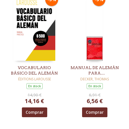
VOCABULARIO
MANUAL DE ALEMÁN
BÁSICO DEL ALEMÁN
PARA
UNIVERSITARIOS:
ÉDITIONS LAROUSSE
DECKER, THOMAS
GUÍA LINGÜÍSTICA
En stock
En stock
PARA ESTUDIAR EN
14,90 €
6,91 €
ALEMANIA, AUSTRIA
14,16 €
6,56 €
Y SUIZA
Comprar
Comprar