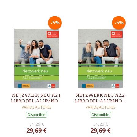
-5%
-5%
NETZWERK NEU A2.1,
NETZWERK NEU A2.2,
LIBRO DEL ALUMNO Y
LIBRO DEL ALUMNO Y
DE EJERCICIOS
DE EJERCICIOS
VARIOS AUTORES
VARIOS AUTORES
EDICION HIBRIDA
EDICION HIBRIDA
Disponible
Disponible
ALLANGO
ALLANGO
31,25 €
31,25 €
29,69 €
29,69 €