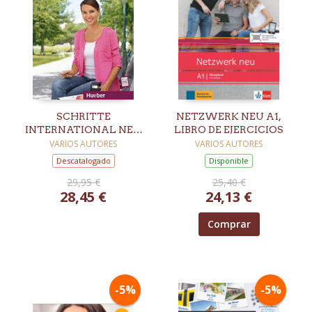
SCHRITTE
NETZWERK NEU A1,
INTERNATIONAL NEU
LIBRO DE EJERCICIOS
B1 5 6 / KURSBUCH
VARIOS AUTORES
VARIOS AUTORES
Descatalogado
Disponible
29,95 €
25,40 €
28,45 €
24,13 €
Comprar
-5%
-5%