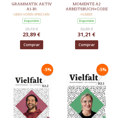
GRAMMATIK AKTIV
MOMENTE A2
A1-B1
ARBEITSBUCH+CODE
UBEN HOREN SPRECHEN
HUEBER
Disponible
Disponible
25,15 €
32,85 €
23,89 €
31,21 €
Comprar
Comprar
-5%
-5%