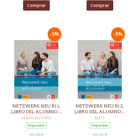
Comprar
Comprar
-5%
-5%
NETZWERK NEU B1.1,
NETZWERK NEU B1.2,
LIBRO DEL ALUMNO Y
LIBRO DEL ALUMNO Y
DE EJERCICIOS
DE EJERCICIOS
VARIOS AUTORES
KLETT
EDICION HIBRIDA
EDICION HIBRIDA
Disponible
Disponible
ALLANGO
ALLANGO
31,25 €
31,25 €