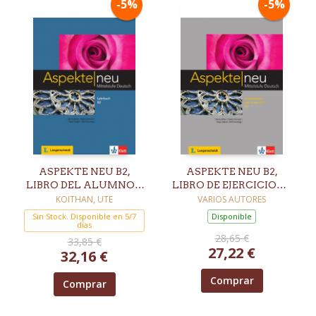
-5%
-5%
ASPEKTE NEU B2,
ASPEKTE NEU B2,
LIBRO DEL ALUMNO +
LIBRO DE EJERCICIOS +
DVD
CD
KOITHAN, UTE
VARIOS AUTORES
Sin Stock. Disponible en 5/7
Disponible
días
28,65 €
33,85 €
27,22 €
32,16 €
Comprar
Comprar