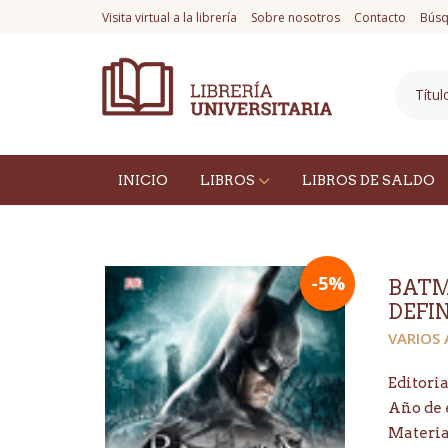
Visita virtual a la librería
Sobre nosotros
Contacto
Búsq
INICIO
LIBROS
LIBROS DE SALDO
-5%
BATM
DEFI
VARIOS
Editoria
Año de 
Materi