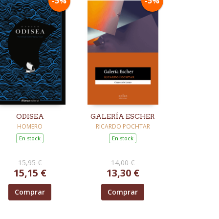
-5%
-5%
ODISEA
GALERÍA ESCHER
HOMERO
RICARDO POCHTAR
En stock
En stock
15,95 €
14,00 €
15,15 €
13,30 €
Comprar
Comprar