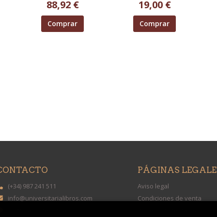
88,92 €
19,00 €
Comprar
Comprar
CONTACTO
PÁGINAS LEGALE
(+34) 987 241 511
Aviso legal
info@universitarialibros.com
Condiciones de venta
Formulario de contacto
Protección de datos