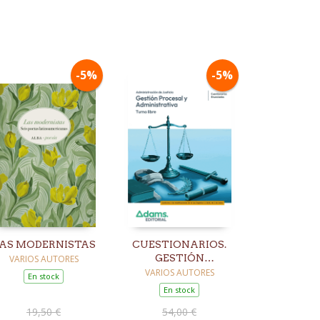
-5%
-5%
AS MODERNISTAS
CUESTIONARIOS.
GESTIÓN
VARIOS AUTORES
PROCESAL Y
VARIOS AUTORES
En stock
ADMINISTRATIVA.
En stock
TURNO LIBRE
19,50 €
54,00 €