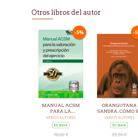
Otros libros del autor
-5%
-
MANUAL ACSM
ORANGUTANA
PARA LA
SANDRA. CÓMO 
VALORACIÓN Y
GESTÓ LA
VARIOS AUTORES
VARIOS AUTORES
PRESCRIPCIÓN DEL
DECLARACIÓN D
En stock
En stock
EJERCICIO. 5ª ED.
PERSONA NO-
78,00 €
39,90 €
HUMANA