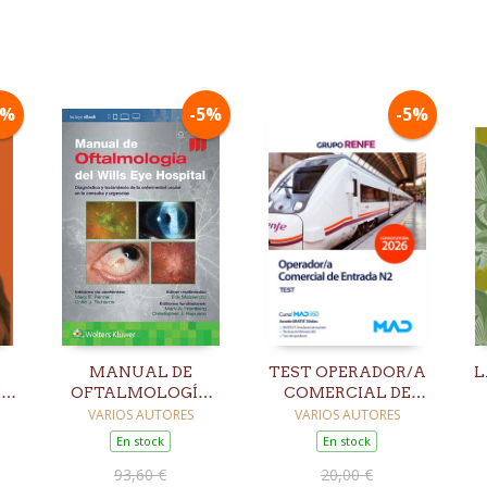
5%
-5%
-5%
MANUAL DE
TEST OPERADOR/A
L
SE
OFTALMOLOGÍA
COMERCIAL DE
DEL WILLS EYE
ENTRADA N2
VARIOS AUTORES
VARIOS AUTORES
E
HOSPITAL. 9ª ED.
GRUPO RENFE
En stock
En stock
93,60 €
20,00 €