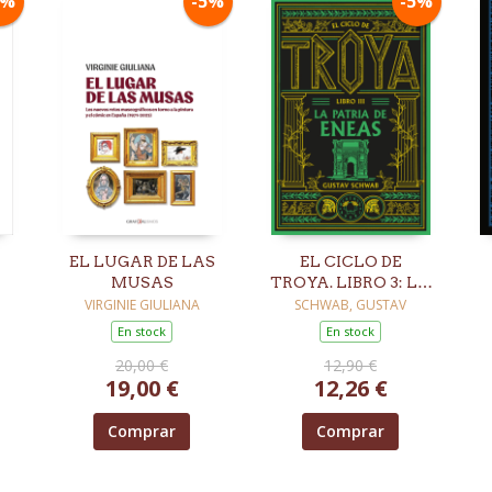
5%
-5%
-5%
EL LUGAR DE LAS
EL CICLO DE
MUSAS
TROYA. LIBRO 3: LA
PATRIA DE ENEAS
VIRGINIE GIULIANA
SCHWAB, GUSTAV
En stock
En stock
20,00 €
12,90 €
19,00 €
12,26 €
Comprar
Comprar