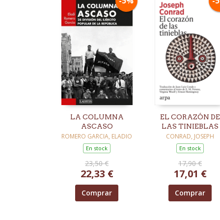
-5%
-
LA COLUMNA
EL CORAZÓN DE
ASCASO
LAS TINIEBLAS
ROMERO GARCIA, ELADIO
CONRAD, JOSEPH
En stock
En stock
23,50 €
17,90 €
22,33 €
17,01 €
Comprar
Comprar