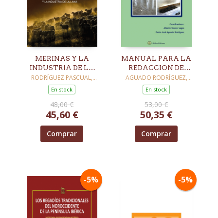
MERINAS Y LA
MANUAL PARA LA
INDUSTRIA DE LA
REDACCION DE
LANA
PROYECTOS DE
RODRÍGUEZ PASCUAL,
AGUADO RODRÍGUEZ,
MANUEL
PEDRÓ JOSÉ / ARBIZU
INDUSTRIAS
En stock
En stock
MILAGRO, JULIA / BAYONA
AGROALIMENTARIAS
MANZANARES, JUDIT / DÍAZ
48,00 €
53,00 €
DEL RÍO, MERCEDES / DÍAZ
45,60 €
50,35 €
YUBERO, FRANCISCO
Comprar
Comprar
-5%
-5%