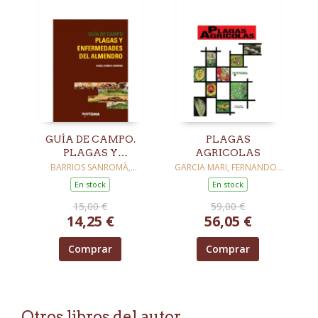
GUÍA DE CAMPO.
PLAGAS
PLAGAS Y
AGRICOLAS
ENFERMEDADES DEL
BARRIOS SANROMÀ,
GARCIA MARI, FERNANDO /
GONÇAL
FERRAGUT PEREZ,
ALMENDRO
En stock
En stock
FRANCISCO
15,00 €
59,00 €
14,25 €
56,05 €
Comprar
Comprar
Otros libros del autor