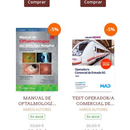
Comprar
Comprar
-5%
-5%
MANUAL DE
TEST OPERADOR/A
OFTALMOLOGÍA
COMERCIAL DE
DEL WILLS EYE
ENTRADA N2 GRUPO
VARIOS AUTORES
VARIOS AUTORES
HOSPITAL. 9ª ED.
RENFE
En stock
En stock
93,60 €
20,00 €