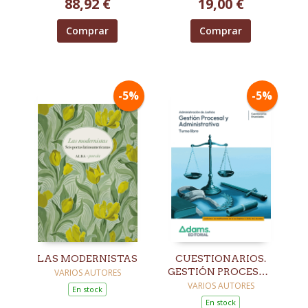
88,92 €
19,00 €
Comprar
Comprar
-5%
-5%
LAS MODERNISTAS
CUESTIONARIOS.
GESTIÓN PROCESAL
VARIOS AUTORES
Y ADMINISTRATIVA.
VARIOS AUTORES
En stock
TURNO LIBRE
En stock