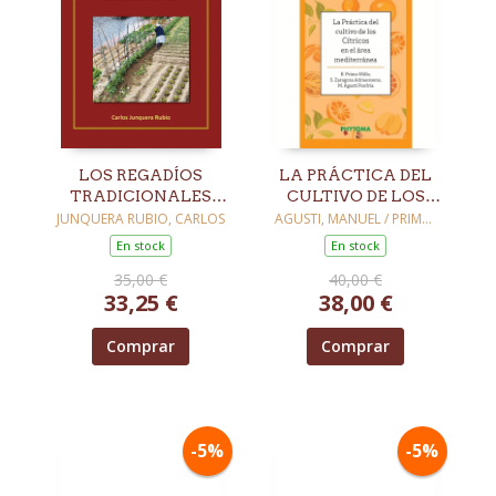
LOS REGADÍOS
LA PRÁCTICA DEL
TRADICIONALES
CULTIVO DE LOS
DEL NOROCCIDENTE
CÍTRICOS EN EL
JUNQUERA RUBIO, CARLOS
AGUSTI, MANUEL / PRIMO,
EDUARDO / ZARAGOZA,
DE LA PENÍNSULA
ÁREA
En stock
En stock
SALVADOR
IBÉRICA
MEDITERRÁNEA
35,00 €
40,00 €
33,25 €
38,00 €
Comprar
Comprar
-5%
-5%