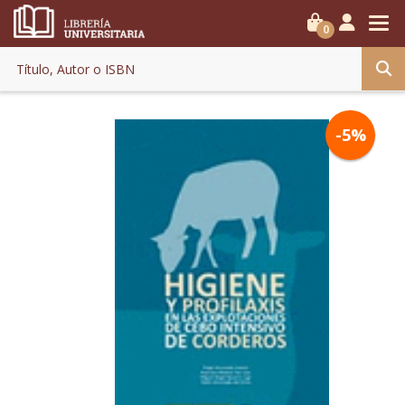
0
-5%