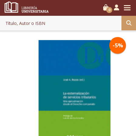
0
-5%