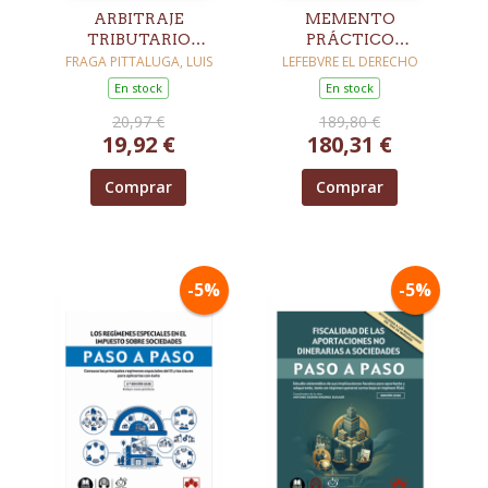
ARBITRAJE
MEMENTO
TRIBUTARIO
PRÁCTICO
INTERNO E
IMPUESTO SOBRE
FRAGA PITTALUGA, LUIS
LEFEBVRE EL DERECHO
INTERNACIONAL
SOCIEDADES 2026
En stock
En stock
20,97 €
189,80 €
19,92 €
180,31 €
Comprar
Comprar
-5%
-5%