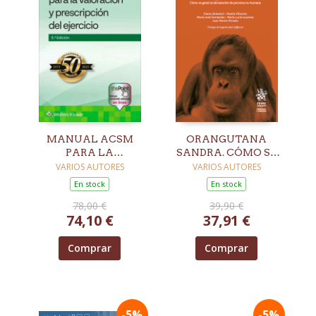
MANUAL ACSM
ORANGUTANA
PARA LA
SANDRA. CÓMO SE
VALORACIÓN Y
GESTÓ LA
VARIOS AUTORES
VARIOS AUTORES
PRESCRIPCIÓN DEL
DECLARACIÓN DE
En stock
En stock
EJERCICIO. 5ª ED.
PERSONA NO-
78,00 €
39,90 €
HUMANA
74,10 €
37,91 €
Comprar
Comprar
-5%
-5%