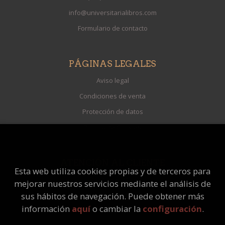
info@universitarialibros.com
Formulario de contacto
PÁGINAS LEGALES
Aviso legal
Condiciones de venta
Protección de datos
Política de Cookies
ATENCIÓN AL CLIENTE
Esta web utiliza cookies propias y de terceros para
Quiénes somos
mejorar nuestros servicios mediante el análisis de
Pedidos especiales
sus hábitos de navegación. Puede obtener más
información
aquí
o cambiar la
configuración
.