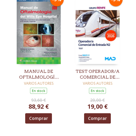
MANUAL DE
TEST OPERADOR/A
OFTALMOLOGÍA
COMERCIAL DE
DEL WILLS EYE
ENTRADA N2 GRUPO
VARIOS AUTORES
VARIOS AUTORES
HOSPITAL. 9ª ED.
RENFE
En stock
En stock
93,60 €
20,00 €
88,92 €
19,00 €
Comprar
Comprar