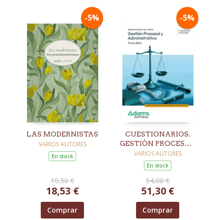
-5%
-5%
LAS MODERNISTAS
CUESTIONARIOS.
GESTIÓN PROCESAL
VARIOS AUTORES
Y ADMINISTRATIVA.
VARIOS AUTORES
En stock
TURNO LIBRE
En stock
19,50 €
54,00 €
18,53 €
51,30 €
Comprar
Comprar