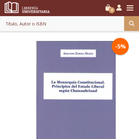
0
-5%