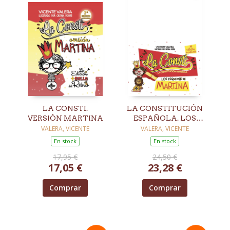
LA CONSTI.
LA CONSTITUCIÓN
VERSIÓN MARTINA
ESPAÑOLA. LOS
ESQUEMAS DE
VALERA, VICENTE
VALERA, VICENTE
MARTINA
En stock
En stock
17,95 €
24,50 €
17,05 €
23,28 €
Comprar
Comprar