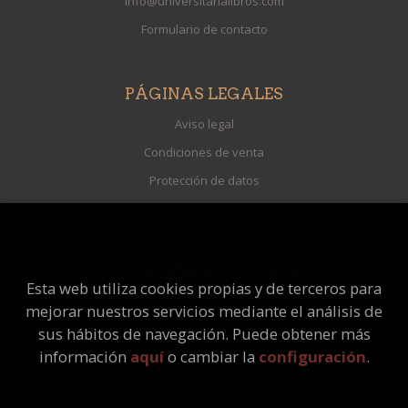
info@universitarialibros.com
Formulario de contacto
PÁGINAS LEGALES
Aviso legal
Condiciones de venta
Protección de datos
Política de Cookies
ATENCIÓN AL CLIENTE
Esta web utiliza cookies propias y de terceros para
Quiénes somos
mejorar nuestros servicios mediante el análisis de
Pedidos especiales
sus hábitos de navegación. Puede obtener más
información
aquí
o cambiar la
configuración
.