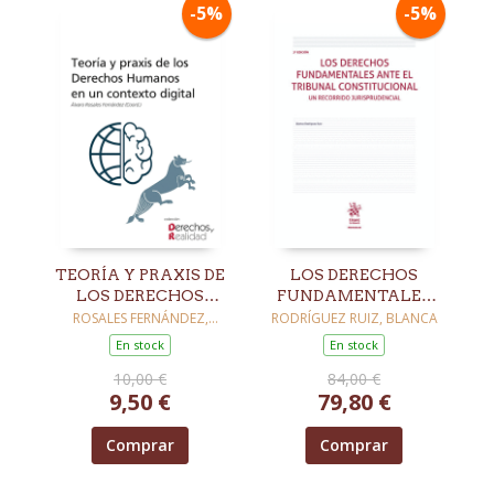
-5%
-5%
TEORÍA Y PRAXIS DE
LOS DERECHOS
LOS DERECHOS
FUNDAMENTALES
HUMANOS EN UN
ANTE EL TRIBUNAL
ROSALES FERNÁNDEZ,
RODRÍGUEZ RUIZ, BLANCA
ÁLVARO
CONTEXTO DIGITAL
CONSTITUCIONAL.
En stock
En stock
UN RECORRIDO
10,00 €
84,00 €
JURISPRUDENCIAL
9,50 €
79,80 €
3ª EDICIÓN
Comprar
Comprar