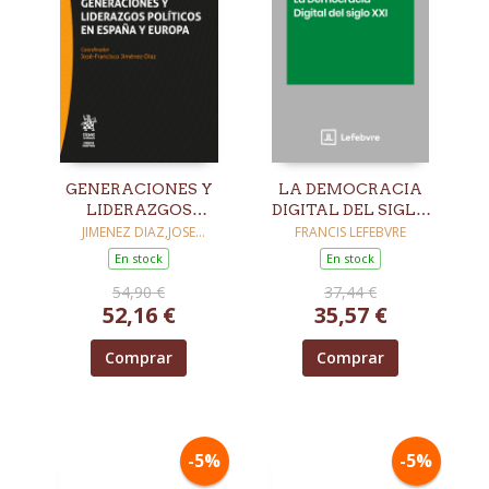
GENERACIONES Y
LA DEMOCRACIA
LIDERAZGOS
DIGITAL DEL SIGLO
POLÍTICOS EN
XXI
JIMENEZ DIAZ,JOSE
FRANCIS LEFEBVRE
FRANCISCO / ACEBEDO-
ESPAÑA Y EUROPA
En stock
En stock
BORRALLO, MARTA /
COLLADO CAMPAÑA,
54,90 €
37,44 €
FRANCISCO / DELGADO
52,16 €
35,57 €
FERNANDEZ, SANTIAGO /
ESTEVE MALLENT, KATIA /
GARCÍA BAR
Comprar
Comprar
-5%
-5%