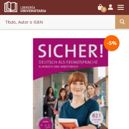
0
-5%