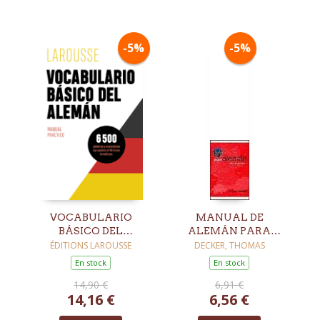
-5%
-5%
VOCABULARIO
MANUAL DE
BÁSICO DEL
ALEMÁN PARA
ALEMÁN
UNIVERSITARIOS:
ÉDITIONS LAROUSSE
DECKER, THOMAS
GUÍA LINGÜÍSTICA
En stock
En stock
PARA ESTUDIAR EN
14,90 €
6,91 €
ALEMANIA,
14,16 €
6,56 €
AUSTRIA Y SUIZA