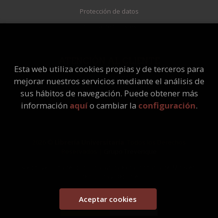
Protección de datos
Política de Cookies
ATENCIÓN AL CLIENTE
Esta web utiliza cookies propias y de terceros para
Quiénes somos
mejorar nuestros servicios mediante el análisis de
Pedidos especiales
sus hábitos de navegación. Puede obtener más
información
aquí
o cambiar la
configuración
.
2026 ©
Librería Universitaria
. Todos los Derechos
Reservados |
Grupo Trevenque
Este proyecto ha recibido una ayuda extraordinaria del Ministerio
de Cultura y Deporte
Aceptar cookies