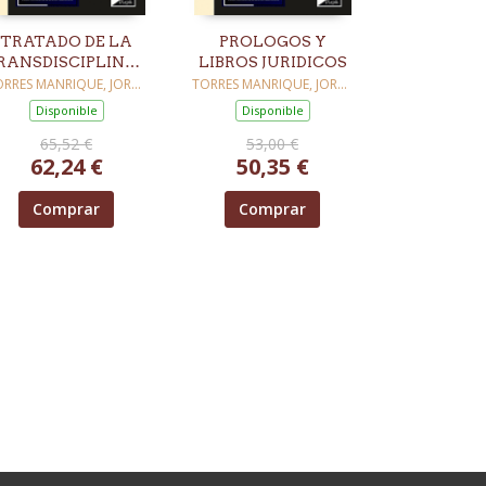
TRATADO DE LA
PROLOGOS Y
RANSDISCIPLINARIEDAD
LIBROS JURIDICOS
DE LOS DERECHOS
ORRES MANRIQUE, JORDE
TORRES MANRIQUE, JORDE
ISAAC
ISAAC
FUNDAMENTALES
Disponible
Disponible
65,52 €
53,00 €
62,24 €
50,35 €
Comprar
Comprar