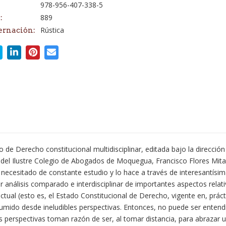
978-956-407-338-5
889
:
Rústica
ernación:
 de Derecho constitucional multidisciplinar, editada bajo la dirección
no del Ilustre Colegio de Abogados de Moquegua, Francisco Flores Mit
o necesitado de constante estudio y lo hace a través de interesantís
análisis comparado e interdisciplinar de importantes aspectos relativo
actual (esto es, el Estado Constitucional de Derecho, vigente en, pr
sumido desde ineludibles perspectivas. Entonces, no puede ser entend
s perspectivas toman razón de ser, al tomar distancia, para abrazar 