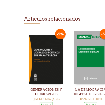
Artículos relacionados
-5%
-
GENERACIONES Y
LA DEMOCRACI
LIDERAZGOS
DIGITAL DEL SIG
POLÍTICOS EN
XXI
JIMENEZ DIAZ,JOSE
FRANCIS LEFEBVRE
FRANCISCO / ACEBEDO-
ESPAÑA Y EUROPA
En stock
En stock