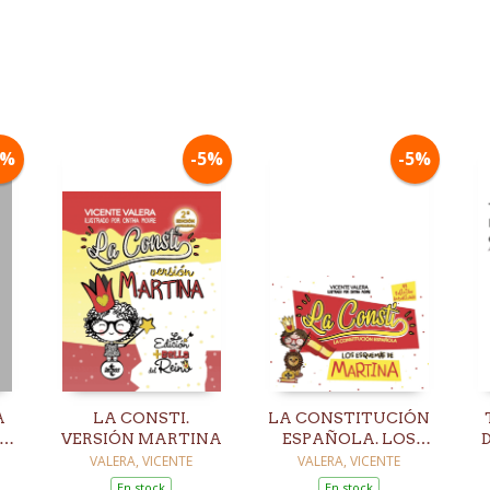
5%
-5%
-5%
A
LA CONSTI.
LA CONSTITUCIÓN
LO
VERSIÓN MARTINA
ESPAÑOLA. LOS
ESQUEMAS DE
VALERA, VICENTE
VALERA, VICENTE
MARTINA
En stock
En stock