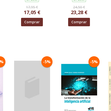
17,95 €
24,50 €
17,05 €
23,28 €
Comprar
Comprar
5%
-5%
-5%