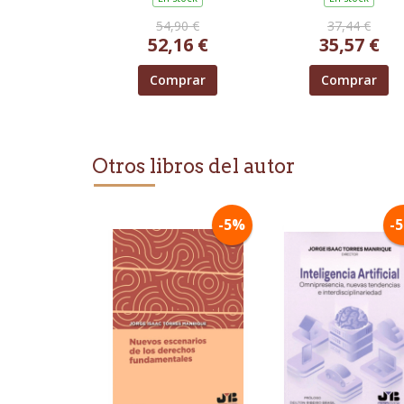
BORRALLO, MARTA /
COLLADO CAMPAÑA,
54,90 €
37,44 €
FRANCISCO / DELGADO
52,16 €
35,57 €
FERNANDEZ, SANTIAGO /
ESTEVE MALLENT, KATIA /
GARCÍA BAR
Comprar
Comprar
Otros libros del autor
-5%
-