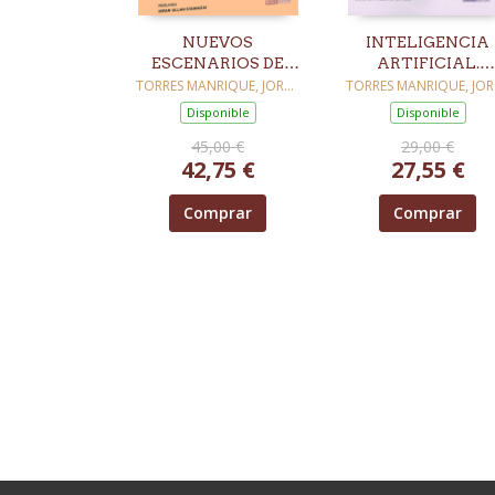
NUEVOS
INTELIGENCIA
ESCENARIOS DE
ARTIFICIAL.
LOS DERECHOS
OMNIPRESENCIA
TORRES MANRIQUE, JORDE
TORRES MANRIQUE, JOR
ISAAC
ISAAC
FUNDAMENTALES
NUEVAS
Disponible
Disponible
TENDENCIAS E
45,00 €
29,00 €
INTERDISCIPLINA
42,75 €
27,55 €
Comprar
Comprar