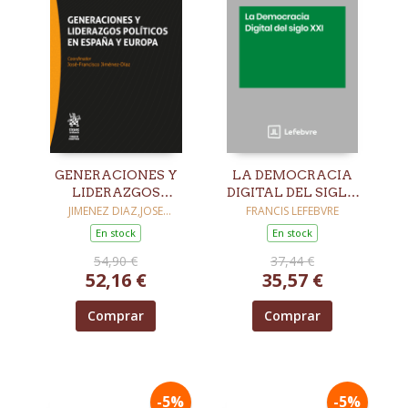
GENERACIONES Y
LA DEMOCRACIA
LIDERAZGOS
DIGITAL DEL SIGLO
POLÍTICOS EN
XXI
JIMENEZ DIAZ,JOSE
FRANCIS LEFEBVRE
FRANCISCO / ACEBEDO-
ESPAÑA Y EUROPA
En stock
En stock
BORRALLO, MARTA /
COLLADO CAMPAÑA,
54,90 €
37,44 €
FRANCISCO / DELGADO
52,16 €
35,57 €
FERNANDEZ, SANTIAGO /
ESTEVE MALLENT, KATIA /
GARCÍA BAR
Comprar
Comprar
-5%
-5%