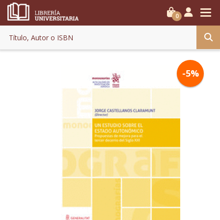
0
-5%