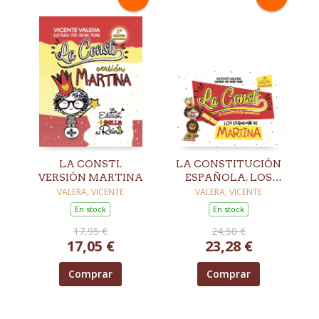
LA CONSTI.
LA CONSTITUCIÓN
VERSIÓN MARTINA
ESPAÑOLA. LOS
ESQUEMAS DE
VALERA, VICENTE
VALERA, VICENTE
MARTINA
En stock
En stock
17,95 €
24,50 €
17,05 €
23,28 €
Comprar
Comprar