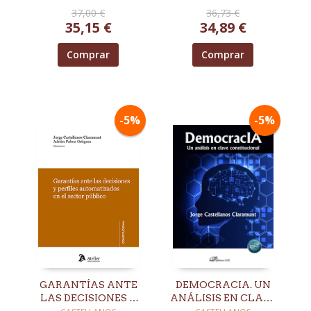
ALGORITMOS EN
37,00 €
36,73 €
PLATAFORMAS Y
35,15 €
34,89 €
REDES SOCIALES
Comprar
Comprar
-5%
-5%
GARANTÍAS ANTE
DEMOCRACIA. UN
LAS DECISIONES Y
ANÁLISIS EN CLAVE