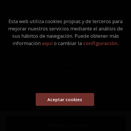
ATENCIÓN AL CLIENTE
Esta web utiliza cookies propias y de terceros para
Quiénes somos
mejorar nuestros servicios mediante el análisis de
Pedidos especiales
sus hábitos de navegación. Puede obtener más
información
aquí
o cambiar la
configuración
.
2026 ©
Librería Universitaria
. Todos los Derechos
Reservados |
Grupo Trevenque
Este proyecto ha recibido una ayuda extraordinaria del Ministerio
de Cultura y Deporte
Aceptar cookies
Añadir a mi cesta