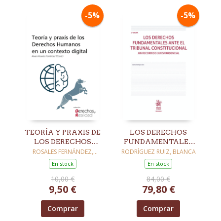
-5%
-5%
TEORÍA Y PRAXIS DE
LOS DERECHOS
LOS DERECHOS
FUNDAMENTALES
HUMANOS EN UN
ANTE EL TRIBUNAL
ROSALES FERNÁNDEZ,
RODRÍGUEZ RUIZ, BLANCA
ÁLVARO
CONTEXTO DIGITAL
CONSTITUCIONAL.
En stock
En stock
UN RECORRIDO
10,00 €
84,00 €
JURISPRUDENCIAL
9,50 €
79,80 €
3ª EDICIÓN
Comprar
Comprar