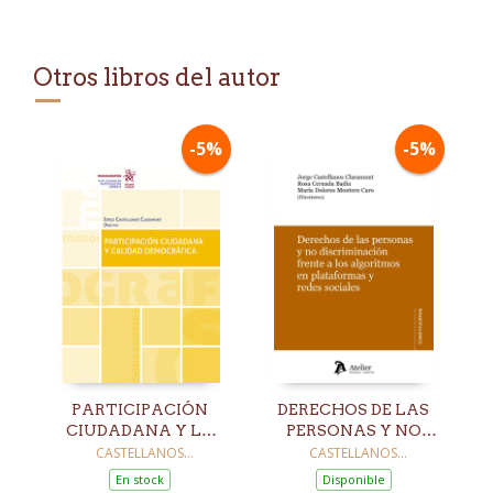
Otros libros del autor
-5%
-5%
PARTICIPACIÓN
DERECHOS DE LAS
CIUDADANA Y LA
PERSONAS Y NO
CALIDAD
DISCRIMINACIONDISCRIM
CASTELLANOS
CASTELLANOS
CLARAMUNT, JORGE
CLARAMUNT, JORGE
DEMOCRÁTICA
FRENTE A LOS
En stock
Disponible