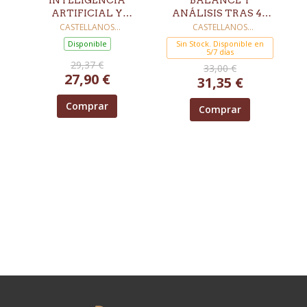
INTELIGENCIA
BALANCE Y
ARTIFICIAL Y
ANÁLISIS TRAS 40
DEMOCRACIA:
AÑOS DEL
CASTELLANOS
CASTELLANOS
CLARAMUNT, JORGE
CLARAMUNT, JORGE
GARANTÍAS,
ESTATUTO DE
Disponible
Sin Stock. Disponible en
LÍMITES
AUTONOMÍA DE LA
5/7 días
29,37 €
CONSTITUCIONALES
COMUNITAT
33,00 €
27,90 €
Y PERSPECTIVA
VALENCIANA
31,35 €
ÉTICA ANTE LA
TRANSFORMACIÓN
Comprar
Comprar
DIGITAL