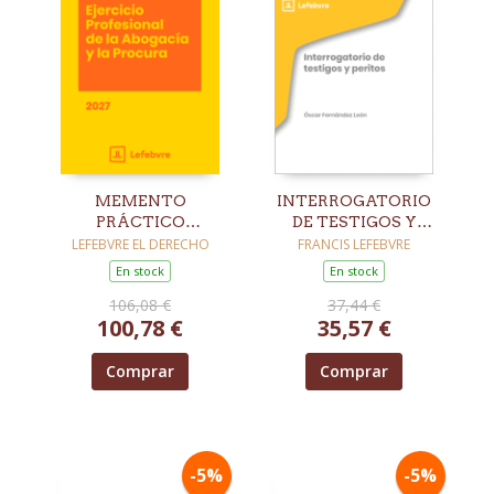
MEMENTO
INTERROGATORIO
PRÁCTICO
DE TESTIGOS Y
EJERCICIO
PERITOS
LEFEBVRE EL DERECHO
FRANCIS LEFEBVRE
PROFESIONAL DE LA
En stock
En stock
ABOGACÍA Y LA
106,08 €
37,44 €
PROCURA 2027
100,78 €
35,57 €
Comprar
Comprar
-5%
-5%