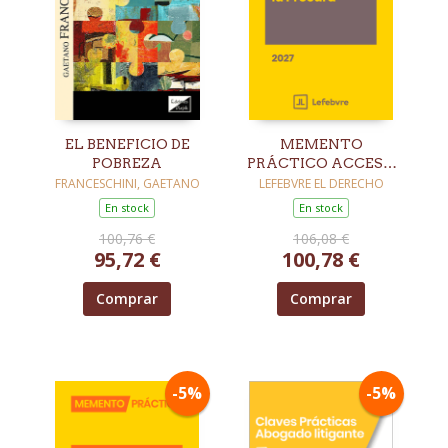
EL BENEFICIO DE
MEMENTO
POBREZA
PRÁCTICO ACCESO
A LA ABOGACÍA Y
FRANCESCHINI, GAETANO
LEFEBVRE EL DERECHO
LA PROCURA 2027
En stock
En stock
100,76 €
106,08 €
95,72 €
100,78 €
Comprar
Comprar
-5%
-5%