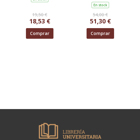
TURNO LIBRE
En stock
19,50 €
54,00 €
18,53 €
51,30 €
Comprar
Comprar