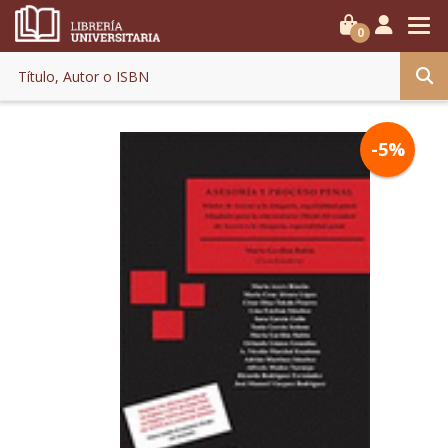
0
-5%