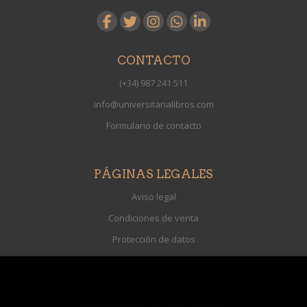
CONTACTO
(+34) 987 241 511
info@universitarialibros.com
Formulario de contacto
PÁGINAS LEGALES
Aviso legal
Condiciones de venta
Protección de datos
Política de Cookies