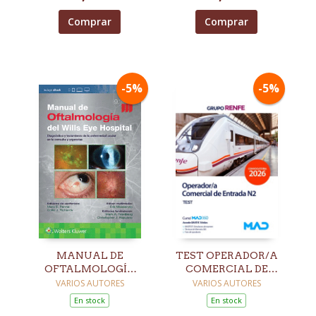
Comprar
Comprar
-5%
-5%
MANUAL DE
TEST OPERADOR/A
OFTALMOLOGÍA
COMERCIAL DE
DEL WILLS EYE
ENTRADA N2 GRUPO
VARIOS AUTORES
VARIOS AUTORES
HOSPITAL. 9ª ED.
RENFE
En stock
En stock