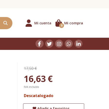
Mi compra
Mi cuenta
0
17,50 €
16,63 €
IVA incluido
Descatalogado
Añadir a favoritos