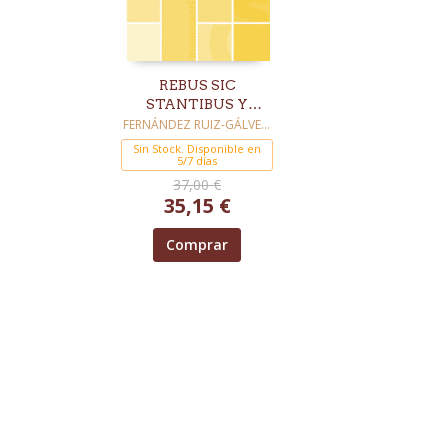
REBUS SIC
STANTIBUS Y
METODOLOGÍA
FERNÁNDEZ RUIZ-GÁLVEZ,
ENCARNACIÓN
JURÍDICA
Sin Stock. Disponible en
5/7 días
37,00 €
35,15 €
Comprar