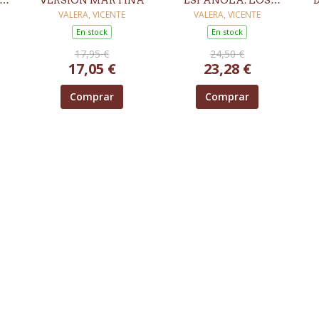
LO
VERSIÓN MARTINA
ESPAÑOLA. LOS
ESQUEMAS DE
VALERA, VICENTE
VALERA, VICENTE
MARTINA
En stock
En stock
17,95 €
24,50 €
17,05 €
23,28 €
Comprar
Comprar