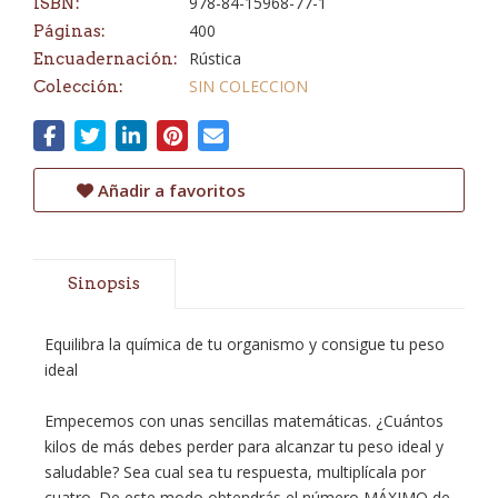
978-84-15968-77-1
ISBN:
400
Páginas:
Rústica
Encuadernación:
SIN COLECCION
Colección:
Añadir a favoritos
Sinopsis
Equilibra la química de tu organismo y consigue tu peso
ideal
Empecemos con unas sencillas matemáticas. ¿Cuántos
kilos de más debes perder para alcanzar tu peso ideal y
saludable? Sea cual sea tu respuesta, multiplícala por
cuatro. De este modo obtendrás el número MÁXIMO de