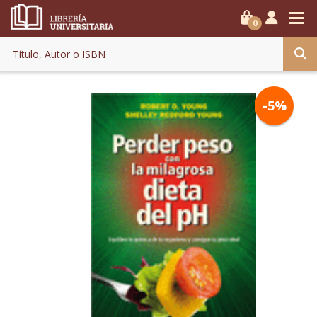
0
-5%