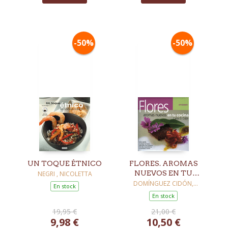
-50%
-50%
UN TOQUE ÉTNICO
FLORES. AROMAS
NUEVOS EN TU
NEGRI , NICOLETTA
COCINA
DOMÍNGUEZ CIDÓN,
En stock
CARLOS
En stock
19,95 €
21,00 €
9,98 €
10,50 €