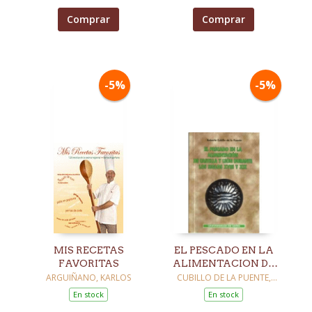
Comprar
Comprar
-5%
-5%
MIS RECETAS
EL PESCADO EN LA
FAVORITAS
ALIMENTACION DE
CASTILLA Y LEON
ARGUIÑANO, KARLOS
CUBILLO DE LA PUENTE,
ROBERTO
En stock
En stock