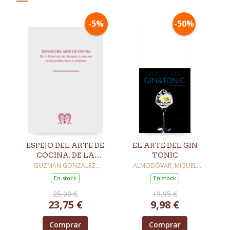
-5%
-50%
ESPEJO DEL ARTE DE
EL ARTE DEL GIN
COCINA. DE LA
TONIC
CORTE DEL REY
GUZMÁN GONZÁLEZ,
ALMODÓVAR, MIGUEL
TRINIDAD
ÁNGEL
RICARDO, EL
En stock
En stock
SEGUNDO DE
25,00 €
19,95 €
INGLATERRA
23,75 €
9,98 €
Comprar
Comprar