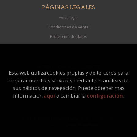
PÁGINAS LEGALES
Aviso legal
Condiciones de venta
Protección de datos
Política de Cookies
ATENCIÓN AL CLIENTE
Esta web utiliza cookies propias y de terceros para
Quiénes somos
mejorar nuestros servicios mediante el análisis de
Pedidos especiales
sus hábitos de navegación. Puede obtener más
información
aquí
o cambiar la
configuración
.
2026 ©
Librería Universitaria
. Todos los Derechos
Reservados |
Grupo Trevenque
Este proyecto ha recibido una ayuda extraordinaria del Ministerio