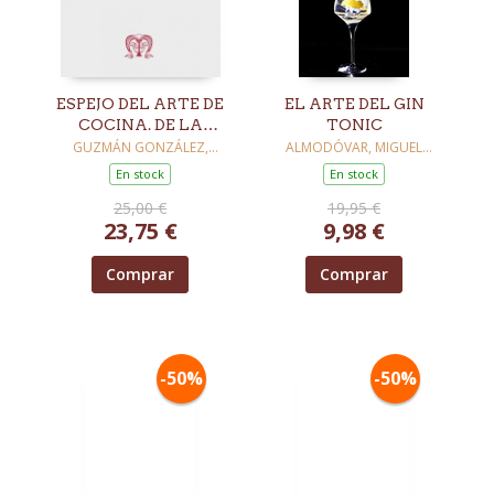
ESPEJO DEL ARTE DE
EL ARTE DEL GIN
COCINA. DE LA
TONIC
CORTE DEL REY
GUZMÁN GONZÁLEZ,
ALMODÓVAR, MIGUEL
TRINIDAD
ÁNGEL
RICARDO, EL
En stock
En stock
SEGUNDO DE
25,00 €
19,95 €
INGLATERRA
23,75 €
9,98 €
Comprar
Comprar
-50%
-50%