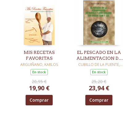
MIS RECETAS
EL PESCADO EN LA
FAVORITAS
ALIMENTACION DE
CASTILLA Y LEON
ARGUIÑANO, KARLOS
CUBILLO DE LA PUENTE,
ROBERTO
En stock
En stock
20,95 €
25,20 €
19,90 €
23,94 €
Comprar
Comprar