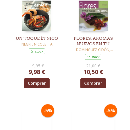
UN TOQUE ÉTNICO
FLORES. AROMAS
NUEVOS EN TU
NEGRI , NICOLETTA
COCINA
DOMÍNGUEZ CIDÓN,
En stock
CARLOS
En stock
19,95 €
21,00 €
9,98 €
10,50 €
Comprar
Comprar
-5%
-5%