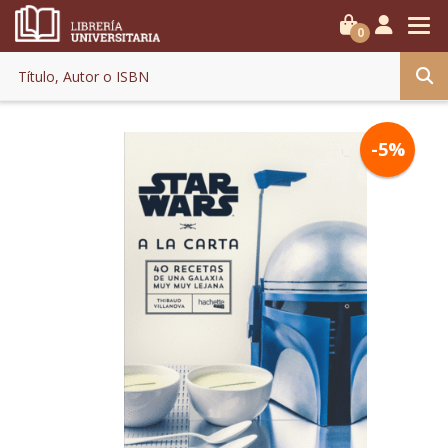
0
-5%