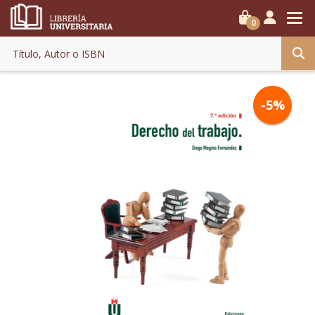
0
-5%