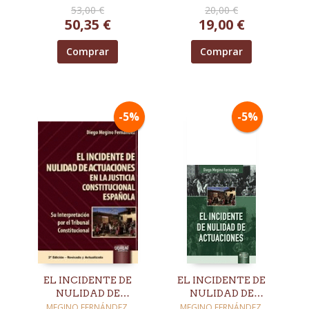
53,00 €
20,00 €
POBLACIÓN
50,35 €
19,00 €
EXTRANJERA EN EL
MUNDO RURAL
Comprar
Comprar
-5%
-5%
EL INCIDENTE DE
EL INCIDENTE DE
NULIDAD DE
NULIDAD DE
ACTUACIONES EN
ACTUACIONES
MEGINO FERNÁNDEZ,
MEGINO FERNÁNDEZ,