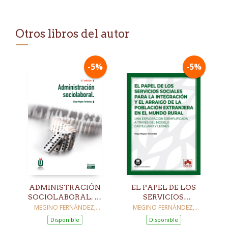
Otros libros del autor
-5%
-5%
ADMINISTRACIÓN
EL PAPEL DE LOS
SOCIOLABORAL. 6ª
SERVICIOS
ED.
SOCIALES PARA LA
MEGINO FERNÁNDEZ,
MEGINO FERNÁNDEZ,
DIEGO
DIEGO
INTEGRACIÓN Y EL
Disponible
Disponible
ARRAIGO DE LA