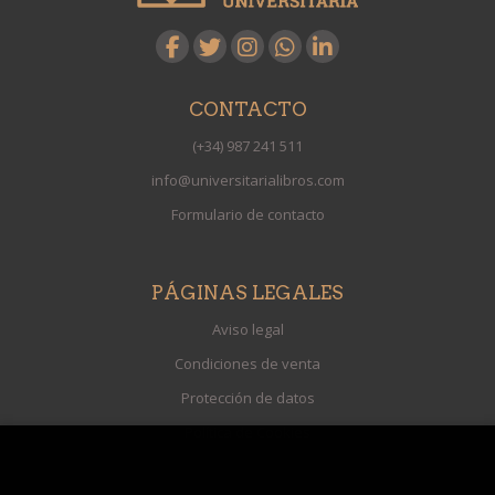
CONTACTO
(+34) 987 241 511
info@universitarialibros.com
Formulario de contacto
PÁGINAS LEGALES
Aviso legal
Condiciones de venta
Protección de datos
Política de Cookies