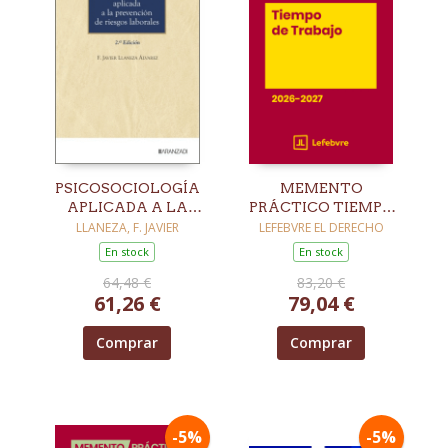
PSICOSOCIOLOGÍA
MEMENTO
APLICADA A LA
PRÁCTICO TIEMPO
PREVENCIÓN DE
DE TRABAJO 2026-
LLANEZA, F. JAVIER
LEFEBVRE EL DERECHO
RIESGOS
2027
En stock
En stock
LABORALES. 2ª ED.
64,48 €
83,20 €
61,26 €
79,04 €
Comprar
Comprar
-5%
-5%