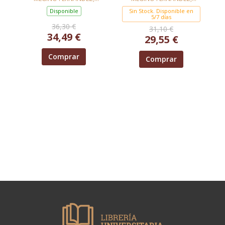
DIEGO
DIEGO
LA JUSTICIA
Disponible
Sin Stock. Disponible en
CONSTITUCIONAL
5/7 días
36,30 €
ESPAÑOLA
31,10 €
34,49 €
29,55 €
Comprar
Comprar