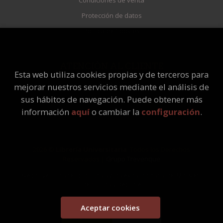
Condiciones de venta
Protección de datos
Política de Cookies
ATENCIÓN AL CLIENTE
Esta web utiliza cookies propias y de terceros para
Quiénes somos
mejorar nuestros servicios mediante el análisis de
Pedidos especiales
sus hábitos de navegación. Puede obtener más
información
aquí
o cambiar la
configuración
.
2026 ©
Librería Universitaria
. Todos los Derechos
Reservados |
Grupo Trevenque
Este proyecto ha recibido una ayuda extraordinaria del Ministerio
de Cultura y Deporte
Aceptar cookies