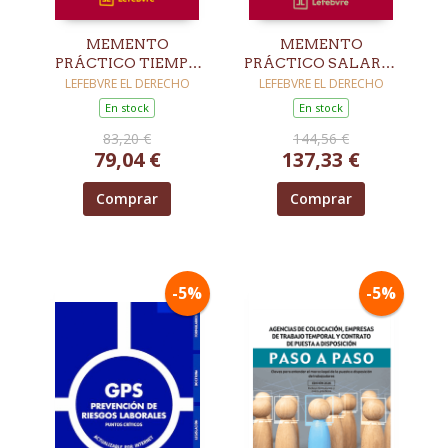
MEMENTO
MEMENTO
PRÁCTICO TIEMPO
PRÁCTICO SALARIO
DE TRABAJO 2026-
Y NÓMINA 2026
LEFEBVRE EL DERECHO
LEFEBVRE EL DERECHO
2027
En stock
En stock
83,20 €
144,56 €
79,04 €
137,33 €
Comprar
Comprar
-5%
-5%