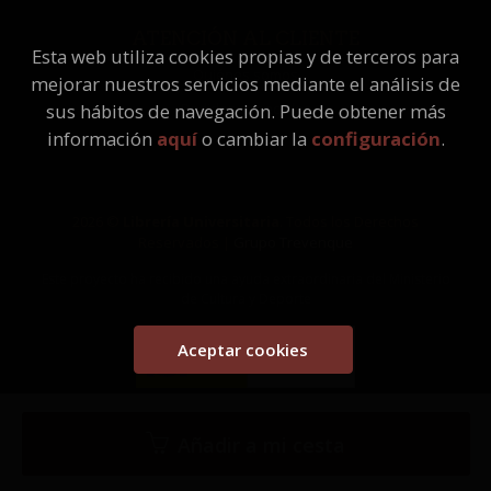
ATENCIÓN AL CLIENTE
Esta web utiliza cookies propias y de terceros para
Quiénes somos
mejorar nuestros servicios mediante el análisis de
Pedidos especiales
sus hábitos de navegación. Puede obtener más
información
aquí
o cambiar la
configuración
.
2026 ©
Librería Universitaria
. Todos los Derechos
Reservados |
Grupo Trevenque
Este proyecto ha recibido una ayuda extraordinaria del Ministerio
de Cultura y Deporte
Aceptar cookies
Añadir a mi cesta