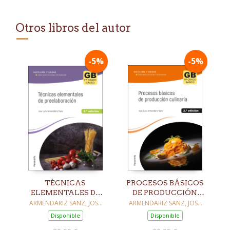
Otros libros del autor
-5%
-5%
TÉCNICAS
PROCESOS BÁSICOS
ELEMENTALES DE
DE PRODUCCIÓN
PREELABORACIÓN
CULINARIA 2.ª
ARMENDARIZ SANZ, JOSE
ARMENDARIZ SANZ, JOSE
LUIS
LUIS
2.ª EDICIÓN 2023
EDICIÓN 2023
Disponible
Disponible