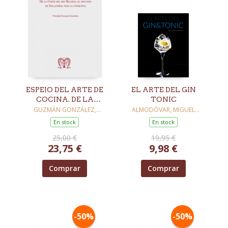
ESPEJO DEL ARTE DE
EL ARTE DEL GIN
COCINA. DE LA
TONIC
CORTE DEL REY
GUZMÁN GONZÁLEZ,
ALMODÓVAR, MIGUEL
TRINIDAD
ÁNGEL
RICARDO, EL
En stock
En stock
SEGUNDO DE
25,00 €
19,95 €
INGLATERRA
23,75 €
9,98 €
Comprar
Comprar
-50%
-50%