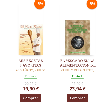
-5%
-5%
MIS RECETAS
EL PESCADO EN LA
FAVORITAS
ALIMENTACION DE
CASTILLA Y LEON
ARGUIÑANO, KARLOS
CUBILLO DE LA PUENTE,
ROBERTO
En stock
En stock
20,95 €
25,20 €
19,90 €
23,94 €
Comprar
Comprar