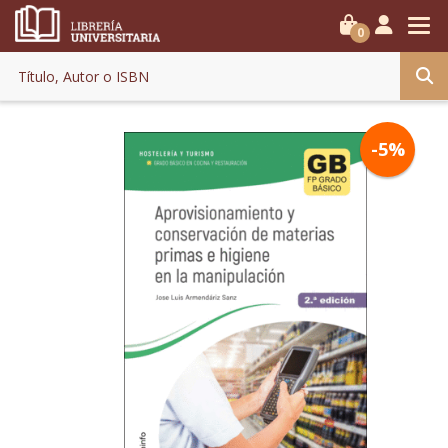
0
-5%