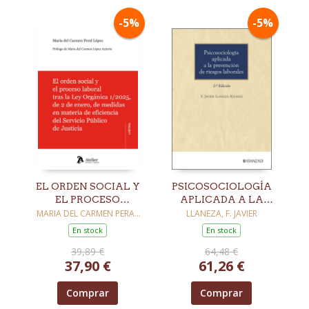
-5%
-5%
EL ORDEN SOCIAL Y
PSICOSOCIOLOGÍA
EL PROCESO
APLICADA A LA
LABORAL TRAS LA
PREVENCIÓN DE
MARIA DEL CARMEN PERAL
LLANEZA, F. JAVIER
LOPEZ
LEY ORGÁNICA
RIESGOS
En stock
En stock
1/2025, DE 2 DE
LABORALES. 2ª ED.
39,89 €
64,48 €
ENERO, DE MEDIDAS
37,90 €
61,26 €
EN MATERIA DE
EFICIENCIA DEL
SERVICIO PÚBLICO
Comprar
Comprar
DE JUSTICIA