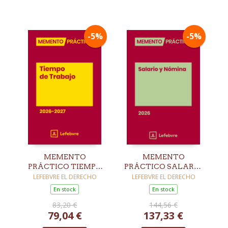
-5%
-5%
MEMENTO
MEMENTO
PRÁCTICO TIEMPO
PRÁCTICO SALARIO
DE TRABAJO 2026-
Y NÓMINA 2026
LEFEBVRE EL DERECHO
LEFEBVRE EL DERECHO
2027
En stock
En stock
83,20 €
144,56 €
79,04 €
137,33 €