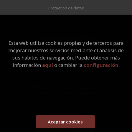
Protección de datos
Política de Cookies
ATENCIÓN AL CLIENTE
Esta web utiliza cookies propias y de terceros para
Quiénes somos
mejorar nuestros servicios mediante el análisis de
Pedidos especiales
sus hábitos de navegación. Puede obtener más
información
aquí
o cambiar la
configuración
.
2026 ©
Librería Universitaria
. Todos los Derechos
Reservados |
Grupo Trevenque
Este proyecto ha recibido una ayuda extraordinaria del Ministerio
de Cultura y Deporte
Aceptar cookies