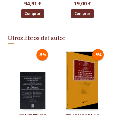
94,91 €
19,00 €
FERNANDO BALLESTER
PUESTA A DISP
LAGUNA / BORJA
NAVARRO, INÉ
Comprar
Comprar
Otros libros del autor
-5%
-5%