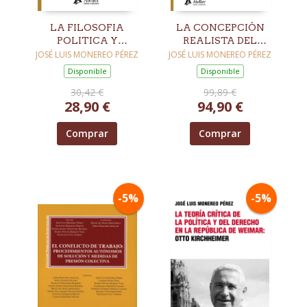
LA FILOSOFIA
LA CONCEPCIÓN
POLITICA Y
REALISTA DEL
CULTURAL EN LA
DERECHO
JOSÉ LUIS MONEREO PÉREZ
JOSÉ LUIS MONEREO PÉREZ
CRISIS DE LA
Disponible
Disponible
MODERNIDAD
30,42 €
99,89 €
28,90 €
94,90 €
Comprar
Comprar
-5%
-5%