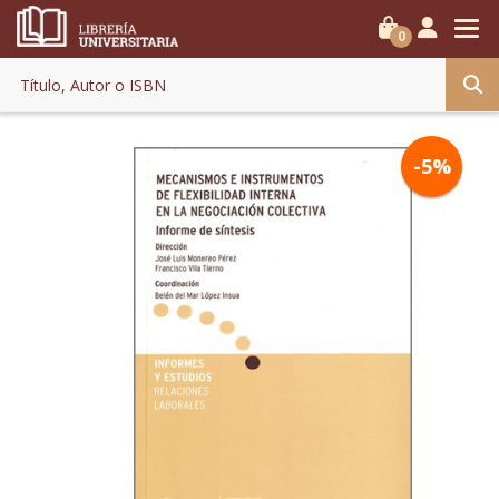
0
-5%